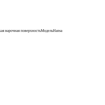
кая варочная поверхностьМодельHansa