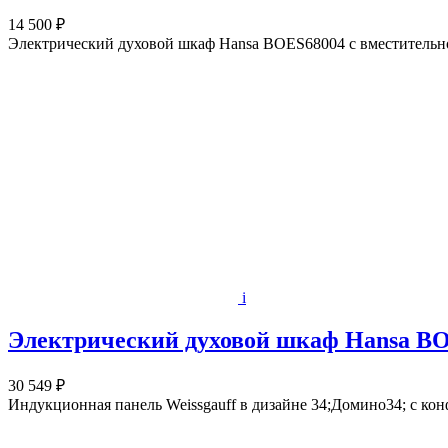
14 500 ₽
Электрический духовой шкаф Hansa BOES68004 с вместительно
i
Электрический духовой шкаф Hansa B
30 549 ₽
Индукционная панель Weissgauff в дизайне 34;Домино34; с ко