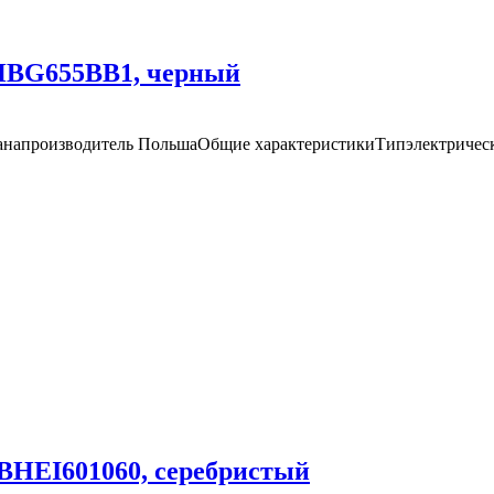
HBG655BB1, черный
ранапроизводитель ПольшаОбщие характеристикиТипэлектричес
BHEI601060, серебристый