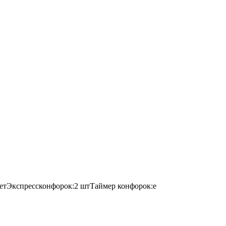
тЭкспрессконфорок:2 штТаймер конфорок:е