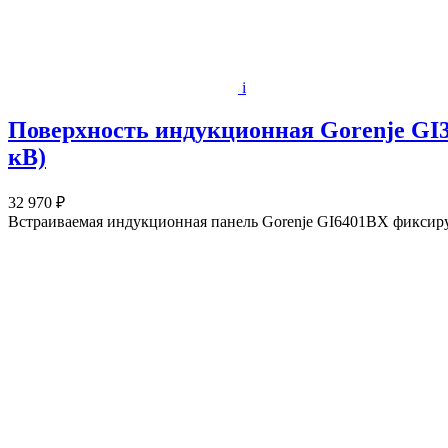
i
Поверхность индукционная Gorenje GI3
кВ)
32 970 ₽
Встраиваемая индукционная панель Gorenje GI6401BX фиксируе