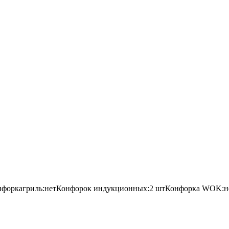
нфоркагриль:нетКонфорок индукционных:2 штКонфорка WOK:не