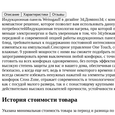
Описание
Характеристики
Отзывы
Индукционная панель Weissgauff в дизайне 34;Домино34; с ко
компактное решение, которое позволит вам использовать данну
потребностейИндукционная технология нагрева, при которой п
меньше электроэнергии и быть уверенным в том, что 34;убежав
передовой и современной опцией работы индукционных панелей
блюд, требовательных к поддержанию постоянной интенсивно
изменяться на импульсный.Сенсорное управление One Touch, со
влажные. 9 уровней мощности с ними вы сможете подобрать п
запрограммировать время выключения любой конфорки, с точ
готовить на всех конфорках одновременно, без потерь эффект
высокую степень защиты для вас и вашего дома, обеспечивая с
безопасно, а когда еще нет, ведь в течение некоторого времен
всегда сможете избежать ненужных нажатий на элементы управ
конфорок Cross Zone, отражает современность и технологично
как с посудой малого размера, так и с понастоящему крупными
действительно высоких показателей прочности, устойчивости к
История стоимости товара
Указана минимальная стоимость товара за период и разница п