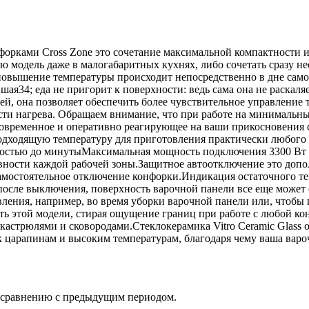
нфорками Cross Zone это сочетание максимальной компактности
ю модель даже в малогабаритных кухнях, либо сочетать сразу н
овышение температуры происходит непосредственно в дне самой 
шая34; еда не пригорит к поверхности: ведь сама она не раскаля
, она позволяет обеспечить более чувствительное управление 
сти нагрева. Обращаем внимание, что при работе на минималь
временное и оперативно реагирующее на ваши прикосновения с п
одходящую температуру для приготовления практически любого 
ностью до минутыМаксимальная мощность подключения 3300 Вт 
ивности каждой рабочей зоны.Защитное автоотключение это допо
амостоятельное отключение конфорки.Индикация остаточного теп
и после выключения, поверхность варочной панели все еще может 
ления, например, во время уборки варочной панели или, чтобы
сть этой модели, стирая ощущение границ при работе с любой к
 кастрюлями и сковородами.Стеклокерамика Vitro Ceramic Glass
 царапинам и высоким температурам, благодаря чему ваша вароч
о сравнению с предыдущим периодом.