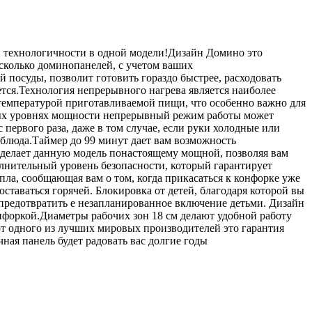
 и технологичности в одной модели!Дизайн Домино это
есколько доминопанелей, с учетом ваших
посуды, позволит готовить гораздо быстрее, расходовать
ется.Технология непрерывного нагрева является наиболее
температурой приготавливаемой пищи, что особенно важно для
ных уровнях мощности непрерывный режим работы может
ервого раза, даже в том случае, если руки холодные или
блюда.Таймер до 99 минут дает вам возможность
делает данную модель понастоящему мощной, позволяя вам
лнительный уровень безопасности, который гарантирует
ла, сообщающая вам о том, когда прикасаться к конфорке уже
оставаться горячей. Блокировка от детей, благодаря которой вы
 предотвратить е незапланированное включение детьми. Дизайн
онфоркой.Диаметры рабочих зон 18 см делают удобной работу
 от одного из лучших мировых производителей это гарантия
ная панель будет радовать вас долгие годы