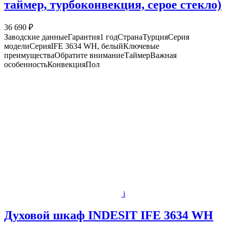
таймер, турбоконвекция, серое стекло)
36 690 ₽
Заводские данныеГарантия1 годСтранаТурцияСерия
моделиСерияIFE 3634 WH, белыйКлючевые
преимуществаОбратите вниманиеТаймерВажная
особенностьКонвекцияПол
i
Духовой шкаф INDESIT IFE 3634 WH