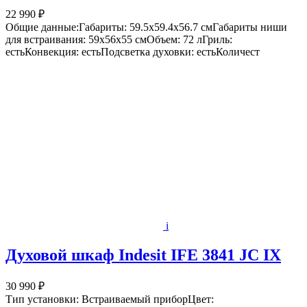
22 990 ₽
Общие данные:Габариты: 59.5x59.4x56.7 смГабариты ниши
для встраивания: 59x56x55 смОбъем: 72 лГриль:
естьКонвекция: естьПодсветка духовки: естьКоличест
i
Духовой шкаф Indesit IFE 3841 JC IX
30 990 ₽
Тип установки: Встраиваемый приборЦвет: