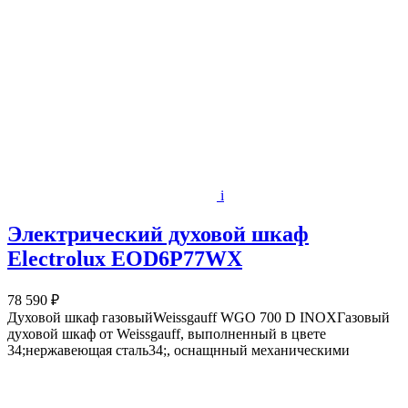
i
Электрический духовой шкаф
Electrolux EOD6P77WX
78 590 ₽
Духовой шкаф газовыйWeissgauff WGO 700 D INOXГазовый
духовой шкаф от Weissgauff, выполненный в цвете
34;нержавеющая сталь34;, оснащнный механическими