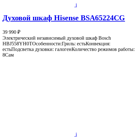
i
Духовой шкаф Hisense BSA65224CG
39 990 ₽
Электрический независимый духовой шкаф Bosch
HBJ558YH0TОсобенности:Гриль: естьКонвекция:
естьПодсветка духовки: галогенКоличество режимов работы:
8Сам
i