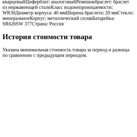
кварцевыйЦиферблат: аналоговыйРемешокбраслет: браслет
из нержавеющей сталиКласс водонепроницаемости:
WR30Диаметр корпуса: 40 ммШирина браслета: 20 ммСтекло:
минеральноеКорпус: металлический сплавБатарейка:
SR626SW 377Страна: Россия
История стоимости товара
Указана минимальная стоимость товара за период и разница
по сравнению с предыдущим периодом.