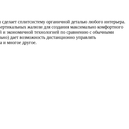
н сделает сплитсистему органичной деталью любого интерьера.
и вертикальных жалюзи для создания максимально комфортного
ной и экономичной технологией по сравнению с обычными
ьно) дает возможность дистанционно управлять
а и многое другое.