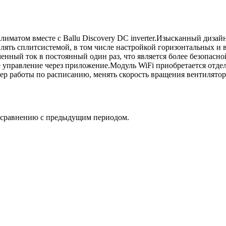
иматом вместе с Ballu Discovery DC inverter.Изысканный дизай
авлять сплитсистемой, в том числе настройкой горизонтальных 
енный ток в постоянный один раз, что является более безопас
управление через приложение.Модуль WiFi приобретается отдел
ер работы по расписанию, менять скорость вращения вентилятор
о сравнению с предыдущим периодом.