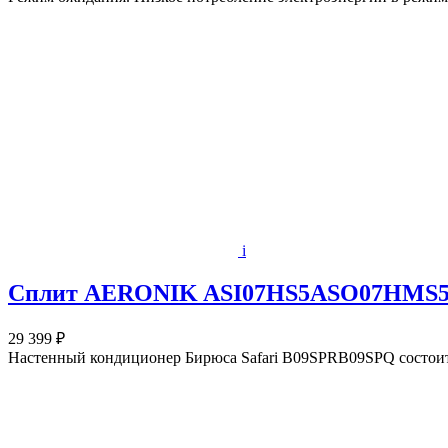
i
Сплит AERONIK ASI07HS5ASO07HMS
29 399 ₽
Настенный кондиционер Бирюса Safari B09SPRB09SPQ состоит 