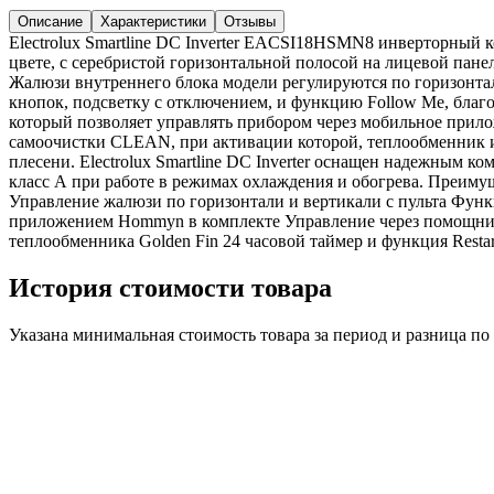
Описание
Характеристики
Отзывы
Electrolux Smartline DC Inverter EACSI18HSMN8 инверторный 
цвете, с серебристой горизонтальной полосой на лицевой пане
Жалюзи внутреннего блока модели регулируются по горизонтали 
кнопок, подсветку с отключением, и функцию Follow Me, благо
который позволяет управлять прибором через мобильное пр
самоочистки CLEAN, при активации которой, теплообменник и 
плесени. Electrolux Smartline DC Inverter оснащен надежным 
класс А при работе в режимах охлаждения и обогрева. Преимущ
Управление жалюзи по горизонтали и вертикали с пульта Функ
приложением Hommyn в комплекте Управление через помощник
теплообменника Golden Fin 24 часовой таймер и функция Rest
История стоимости товара
Указана минимальная стоимость товара за период и разница п