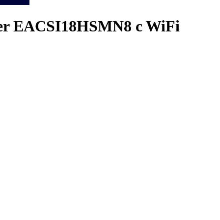
rter EACSI18HSMN8 c WiFi