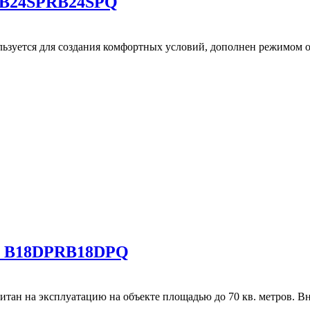
i B24SPRB24SPQ
уется для создания комфортных условий, дополнен режимом о
m B18DPRB18DPQ
ан на эксплуатацию на объекте площадью до 70 кв. метров. Вн