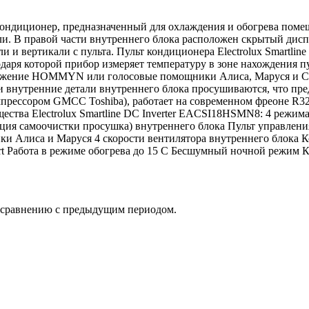
кондиционер, предназначенный для охлаждения и обогрева поме
ли. В правой части внутреннего блока расположен скрытый дисп
и вертикали с пульта. Пульт кондиционера Electrolux Smartline 
даря которой прибор измеряет температуру в зоне нахождения пу
иложение HOMMYN или голосовые помощники Алиса, Маруся и С
внутренние детали внутреннего блока просушиваются, что пред
компрессором GMCC Toshiba), работает на современном фреоне R3
ества Electrolux Smartline DC Inverter EACSI18HSMN8: 4 режима
ция самоочистки просушка) внутреннего блока Пульт управления
и Алиса и Маруся 4 скорости вентилятора внутреннего блока 
art Работа в режиме обогрева до 15 С Бесшумный ночной режим 
о сравнению с предыдущим периодом.