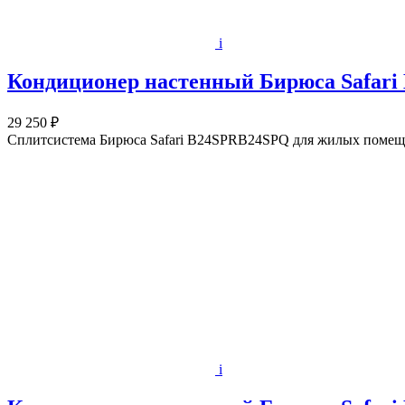
i
Кондиционер настенный Бирюса Safar
29 250 ₽
Сплитсистема Бирюса Safari B24SPRB24SPQ для жилых помеще
i