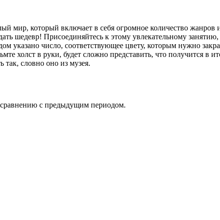
лый мир, который включает в себя огромное количество жанров 
дать шедевр! Присоединяйтесь к этому увлекательному занятию, 
ом указано число, соответствующее цвету, которым нужно закра
мте холст в руки, будет сложно представить, что получится в ито
 так, словно оно из музея.
о сравнению с предыдущим периодом.