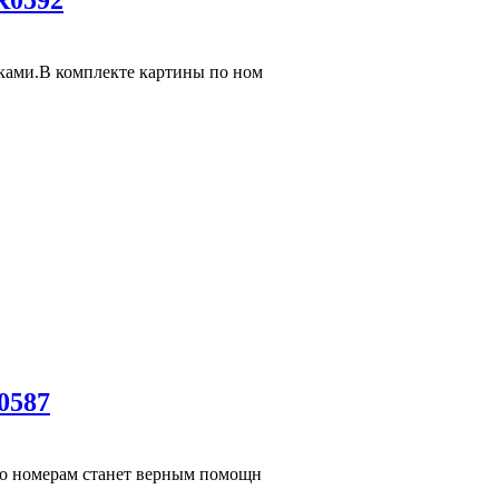
R0592
сками.В комплекте картины по ном
0587
 по номерам станет верным помощн