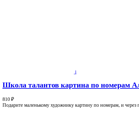
i
Школа талантов картина по номерам Алы
810 ₽
Подарите маленькому художнику картину по номерам, и через п