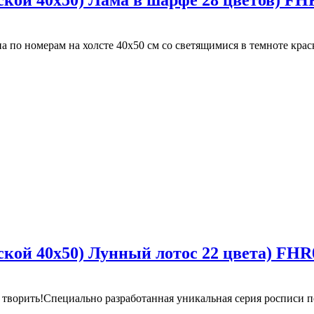
ской 40х50) Лама в шарфе 28 цветов) FH
а по номерам на холсте 40х50 см со светящимися в темноте кра
ской 40х50) Лунный лотос 22 цвета) FHR
ят творить!Специально разработанная уникальная серия росписи