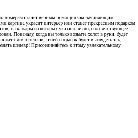
си по номерам станет верным помощником начинающим
ами картина украсит интерьер или станет прекрасным подарком
тов, на каждом из которых указано число, соответствующее
ван. Поначалу, когда вы только возьмте холст в руки, будет
множеством оттенков, теней и красок будет выглядеть так,
оздать шедевр! Присоединяйтесь к этому увлекательному