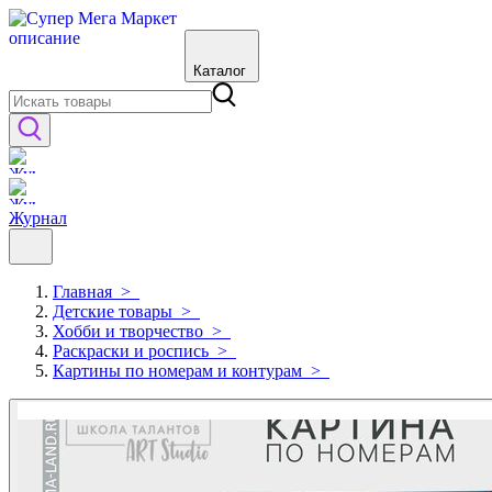
Каталог
Журнал
Главная
>
Детские товары
>
Хобби и творчество
>
Раскраски и роспись
>
Картины по номерам и контурам
>