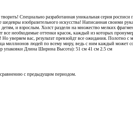
ят творить! Специально разработанная уникальная серия роспи
е шедевры изобразительного искусства! Написанная своими рук
детям, и взрослым. Холст разделн на множество мелких фрагмен
т все необходимые оттенки красок, каждый из которых пронумеро
! Но уверяем вас, результат превзойдт все ожидания. Полотно с 
дца миллионов людей по всему миру, ведь с ним каждый может с
ер упаковки Длина Ширина Высота): 51 см 41 см 2.5 см
о сравнению с предыдущим периодом.