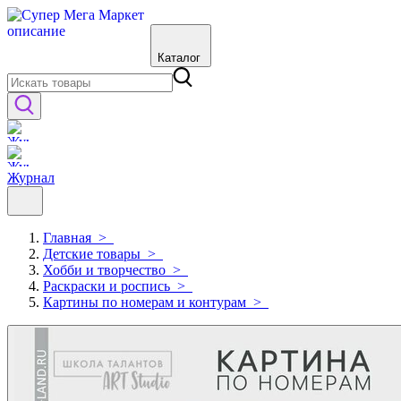
Каталог
Журнал
Главная
>
Детские товары
>
Хобби и творчество
>
Раскраски и роспись
>
Картины по номерам и контурам
>