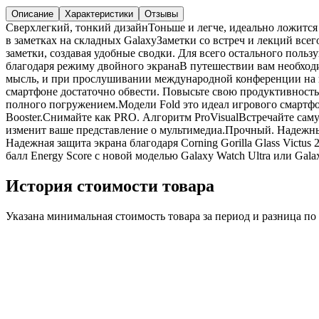
Описание
Характеристики
Отзывы
Сверхлегкий, тонкий дизайнТоньше и легче, идеально ложится 
в заметках на складных GalaxyЗаметки со встреч и лекций всег
заметки, создавая удобные сводки. Для всего остального поль
благодаря режиму двойного экранаВ путешествии вам необход
мысль, и при прослушивании международной конференции на и
смартфоне достаточно обвести. Повысьте свою продуктивност
полного погружением.Модели Fold это идеал игрового смартфон
Booster.Снимайте как PRO. Алгоритм ProVisualВстречайте сам
изменит ваше представление о мультимедиа.Прочный. Надежн
Надежная защита экрана благодаря Corning Gorilla Glass Victu
балл Energy Score с новой моделью Galaxy Watch Ultra или Gala
История стоимости товара
Указана минимальная стоимость товара за период и разница п