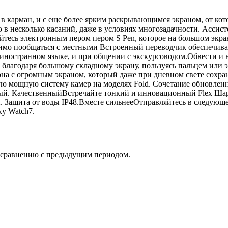
в карман, и с еще более ярким раскрывающимся экраном, от кот
о в несколько касаний, даже в условиях многозадачности. Ассисте
зуйтесь электронным пером пером S Pen, которое на большом эк
имо пообщаться с местными Встроенный переводчик обеспечивае
ностранном языке, и при общении с экскурсоводом.Обвести и 
ь благодаря большому складному экрану, пользуясь пальцем ил
а с огромным экраном, который даже при дневном свете сохраня
ую мощную систему камер на моделях Fold. Сочетание обновлен
ый. КачественныйВстречайте тонкий и инновационный Flex Шар
s 2. Защита от воды IP48.Вместе сильнееОтправляйтесь в следую
xy Watch7.
о сравнению с предыдущим периодом.