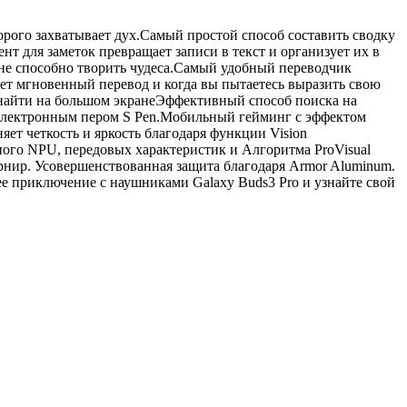
орого захватывает дух.Самый простой способ составить сводку
нт для заметок превращает записи в текст и организует их в
ране способно творить чудеса.Самый удобный переводчик
т мгновенный перевод и когда вы пытаетесь выразить свою
найти на большом экранеЭффективный способ поиска на
и электронным пером S Pen.Мобильный гейминг с эффектом
ет четкость и яркость благодаря функции Vision
ного NPU, передовых характеристик и Алгоритма ProVisual
нир. Усовершенствованная защита благодаря Armor Aluminum.
щее приключение с наушниками Galaxy Buds3 Pro и узнайте свой