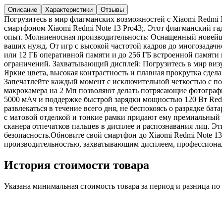
Описание
Характеристики
Отзывы
Погрузитесь в мир флагманских возможностей с Xiaomi Redmi
смартфоном Xiaomi Redmi Note 13 Pro43;. Этот флагманский г
опыт. Молниеносная производительность: Оснащенный новейшим
ваших нужд. От игр с высокой частотой кадров до многозадачн
или 12 ГБ оперативной памяти и до 256 ГБ встроенной памяти
ограничений. Захватывающий дисплей: Погрузитесь в мир ви
Яркие цвета, высокая контрастность и плавная прокрутка сде
Запечатлейте каждый момент с исключительной четкостью с по
макрокамера на 2 Мп позволяют делать потрясающие фотограф
5000 мАч и поддержке быстрой зарядки мощностью 120 Вт Redmi
развлекаться в течение всего дня, не беспокоясь о разрядке б
с матовой отделкой и тонкие рамки придают ему премиальный 
сканера отпечатков пальцев в дисплее и распознавания лиц. 
безопасность.Обновите свой смартфон до Xiaomi Redmi Note 13
производительностью, захватывающим дисплеем, профессионал
История стоимости товара
Указана минимальная стоимость товара за период и разница п