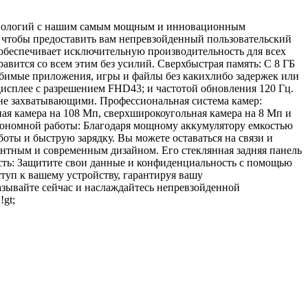
технологий с нашим самым мощным и инновационным
, чтобы предоставить вам непревзойденный пользовательский
обеспечивает исключительную производительность для всех
вится со всем этим без усилий. Сверхбыстрая память: С 8 ГБ
юбимые приложения, игры и файлы без какихлибо задержек или
плее с разрешением FHD43; и частотой обновления 120 Гц.
ине захватывающими. Профессиональная система камер:
я камера на 108 Мп, сверхширокоугольная камера на 8 Мп и
тономной работы: Благодаря мощному аккумулятору емкостью
оты и быструю зарядку. Вы можете оставаться на связи и
егантным и современным дизайном. Его стеклянная задняя панель
ость: Защитите свои данные и конфиденциальность с помощью
туп к вашему устройству, гарантируя вашу
казывайте сейчас и наслаждайтесь непревзойденной
gt;