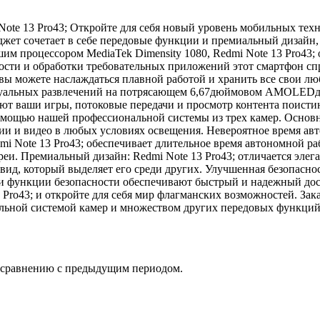
 Note 13 Pro43; Откройте для себя новый уровень мобильных 
аджет сочетает в себе передовые функции и премиальный дизайн
 процессором MediaTek Dimensity 1080, Redmi Note 13 Pro43; 
ости и обработки требовательных приложений этот смартфон спра
 вы можете наслаждаться плавной работой и хранить все свои л
зуальных развлечений на потрясающем 6,67дюймовом AMOLEDдис
лают ваши игры, потоковые передачи и просмотр контента поист
мощью нашей профессиональной системы из трех камер. Основна
ии и видео в любых условиях освещения. Невероятное время ав
 Note 13 Pro43; обеспечивает длительное время автономной раб
атареи. Премиальный дизайн: Redmi Note 13 Pro43; отличается эл
вид, который выделяет его среди других. Улучшенная безопасн
Эти функции безопасности обеспечивают быстрый и надежный дос
 Pro43; и откройте для себя мир флагманских возможностей. За
ьной системой камер и множеством других передовых функций!
о сравнению с предыдущим периодом.