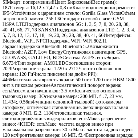
SIMкарт: попеременныйЦвет: БирюзовыйВес грамм):
187Размеры: 16,12 x 7,42 x 0,8 смКласс водонепроницаемости:
IP54Устойчивое к царапинам стекло: Gorilla Glass VictusОбъем
встроенной памяти: 256 ГБСтандарт сотовой связи: GSM
HSPA LTEПоддержка диапазонов 5G: 1, 3, 5, 7, 8, 20, 28, 38,
40, 41, 66, 77, 78 SANSAПоддержка диапазонов LTE: 1, 2, 3, 4,
5, 7, 8, 12, 13, 17, 18, 19, 20, 26, 28, 38, 40, 41, 66Интерфейсы:
Bluetooth, WiFi, NFCПоддержка WiFi: WiFi 802.11
abgnacПоддержка Bluetooth: Bluetooth 5.2Возможности
Bluetooth: A2DP, Low EnergyСпутниковая навигация: GPS,
GLONASS, GALILEO, BDSСистема AGPS: естьЭкран:
6.6734;Тип экрана: AMOLEDСоотношение сторон:
20:9Разрешение экрана: 1220 x 2712Частота обновления
экрана: 120 ГцЧисло пикселей на дюйм PPI):
446Максимальная яркость экрана: 500 нит 1200 нит HBM 1800
нит в пиковом режимеАвтоматический поворот экрана:
естьРазъем для наушников: 3,5 ммКоличество основных
тыловых) камер: 3Основная камера: 200 МП, f1.7, 23 мм,
11.434;, 0.56mФункции основной тыловой) фотокамеры:
автофокус, оптическая стабилизацияСверхширокоугольная
камера: 8 МП, f2.2, 118Фотовспышка: тыльная,
светодиоднаяЗапись видеороликов: естьМакс. разрешение
видео: 4KHDR: естьМакс. частота кадров видео при
максимальном разрешении: 30 ксМакс. частота кадров видео:
120 ксФронтальная камера: 16 МП, f2.4Беспроводная зарядка: