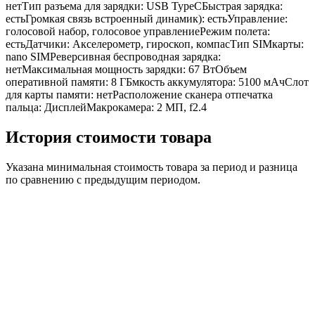
нетТип разъема для зарядки: USB TypeCБыстрая зарядка:
естьГромкая связь встроенный динамик): естьУправление:
голосовой набор, голосовое управлениеРежим полета:
естьДатчики: Акселерометр, гироскоп, компасТип SIMкарты:
nano SIMРеверсивная беспроводная зарядка:
нетМаксимальная мощность зарядки: 67 ВтОбъем
оперативной памяти: 8 ГБмкость аккумулятора: 5100 мАчСлот
для карты памяти: нетРасположение сканера отпечатка
пальца: ДисплейМакрокамера: 2 МП, f2.4
История стоимости товара
Указана минимальная стоимость товара за период и разница
по сравнению с предыдущим периодом.