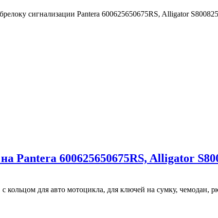
елоку сигнализации Pantera 600625650675RS, Alligator S800825
а Pantera 600625650675RS, Alligator S80
ольцом для авто мотоцикла, для ключей на сумку, чемодан, рюк