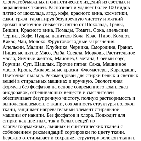
хлопчатобумажных и синтетических изделий из светлых и
окрашенных тканей. Распознает и удаляет более 100 видов
пятен: от шоколада, ягод, кофе, красного вина, косметики,
сажи, грязи, гарантируя безупречную чистоту и мягкий
аромат цветочной свежести: пятно от Шоколада, Травы,
Вишни, Красного вина, Помады, Томата, Сока, апельсина,
Чернил, Кофе, Пудры, напитков Кола, Квас, Пиво, Компот,
Какао, Чай, Молоко. Фруктовоягодные загрязнения:
Апельсин, Малина, Клубника, Черника, Смородина, Гранат.
Пищевые пятна: Мясо, Рыба, Свекла, Морковь, Растительное
масло, Яичный желток, Майонез, Сметана, Соевый соус,
Горчица, Суп, Шашлык. Прочие пятна: Сажа, Машинное
масло, Кровь, Акварельные краски, Фломастеры, Карандаши,
Цветочная пыльца. Рекомендован для стирки белых и светлых
вещей в стиральных машинах и вручную. Экологичная
формула без фосфатов на основе современного комплекса
биодобавок, отбеливающих веществ и смягчителей
обеспечивает безупречную чистоту, полную растворимость и
выполаскиваемость с ткани, сохранность структуры волокон
ткани, защищает нагревательный элемент стиральной
машины от накипи. Без фосфатов и хлора. Подходит для
стирки как цветных, так и белых вещей из
хлопчатобумажных, льняных и синтетических тканей с
соблюдением рекомендаций сортировки по цвету ткани.
Бережно отстирывает и сохраняет структуру волокон ткани в