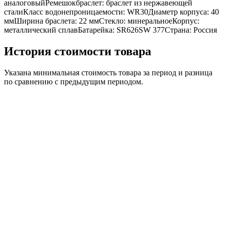
аналоговыйРемешокбраслет: браслет из нержавеющей
сталиКласс водонепроницаемости: WR30Диаметр корпуса: 40
ммШирина браслета: 22 ммСтекло: минеральноеКорпус:
металлический сплавБатарейка: SR626SW 377Страна: Россия
История стоимости товара
Указана минимальная стоимость товара за период и разница
по сравнению с предыдущим периодом.