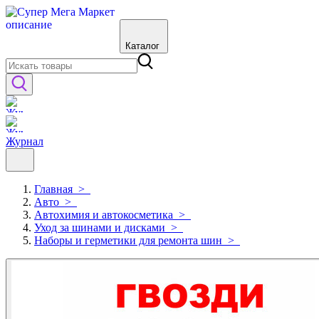
Каталог
Журнал
Главная
>
Авто
>
Автохимия и автокосметика
>
Уход за шинами и дисками
>
Наборы и герметики для ремонта шин
>