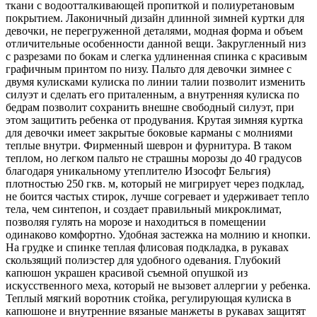
ткани с водоотталкивающей пропиткой и полиуретановым
покрытием. Лаконичный дизайн длинной зимней куртки для
девочки, не перегруженной деталями, модная форма и объем
отличительные особенности данной вещи. Закругленный низ
с разрезами по бокам и слегка удлиненная спинка с красивым
графичным принтом по низу. Пальто для девочки зимнее с
двумя кулисками кулиска по линии талии позволит изменить
силуэт и сделать его приталенным, а внутренняя кулиска по
бедрам позволит сохранить внешне свободный силуэт, при
этом защитить ребенка от продувания. Крутая зимняя куртка
для девочки имеет закрытые боковые карманы с молниями
теплые внутри. Фирменный шеврон и фурнитура. В таком
теплом, но легком пальто не страшны морозы до 40 градусов
благодаря уникальному утеплителю Изософт Бельгия)
плотностью 250 гкв. м, который не мигрирует через подклад,
не боится частых стирок, лучше согревает и удерживает тепло
тела, чем синтепон, и создает правильный микроклимат,
позволяя гулять на морозе и находиться в помещении
одинаково комфортно. Удобная застежка на молнию и кнопки.
На грудке и спинке теплая флисовая подкладка, в рукавах
скользящий полиэстер для удобного одевания. Глубокий
капюшон украшен красивой съемной опушкой из
искусственного меха, который не вызовет аллергии у ребенка.
Теплый мягкий воротник стойка, регулирующая кулиска в
капюшоне и внутренние вязаные манжеты в рукавах защитят