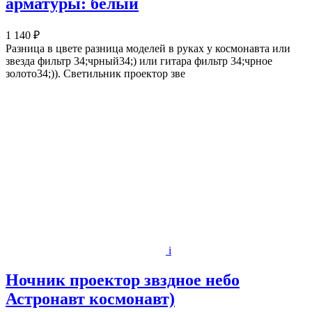
арматуры: белый
1 140 ₽
Разница в цвете разница моделей в руках у космонавта или
звезда фильтр 34;чрный34;) или гитара фильтр 34;чрное
золото34;)). Светильник проектор зве
i
Ночник проектор звздное небо
Астронавт космонавт)