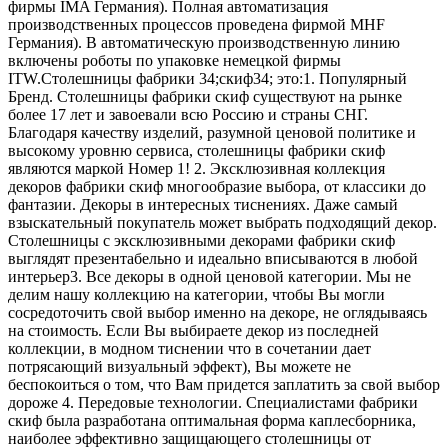
фирмы IMA Германия). Полная автоматизация
производственных процессов проведена фирмой MHF
Германия). В автоматическую производственную линию
включены роботы по упаковке немецкой фирмы
ITW.Столешницы фабрики 34;скиф34; это:1. Популярный
Бренд. Столешницы фабрики скиф существуют на рынке
более 17 лет и завоевали всю Россию и страны СНГ.
Благодаря качеству изделий, разумной ценовой политике и
высокому уровню сервиса, столешницы фабрики скиф
являются маркой Номер 1! 2. Эксклюзивная коллекция
декоров фабрики скиф многообразие выбора, от классики до
фантазии. Декоры в интересных тиснениях. Даже самый
взыскательный покупатель может выбрать подходящий декор.
Столешницы с эксклюзивными декорами фабрики скиф
выглядят презентабельно и идеально вписываются в любой
интерьер3. Все декоры в одной ценовой категории. Мы не
делим нашу коллекцию на категории, чтобы Вы могли
сосредоточить свой выбор именно на декоре, не оглядываясь
на стоимость. Если Вы выбираете декор из последней
коллекции, в модном тиснении что в сочетании дает
потрясающий визуальный эффект), Вы можете не
беспокоиться о том, что Вам придется заплатить за свой выбор
дороже 4. Передовые технологии. Специалистами фабрики
скиф была разработана оптимальная форма каплесборника,
наиболее эффективно защищающего столешницы от