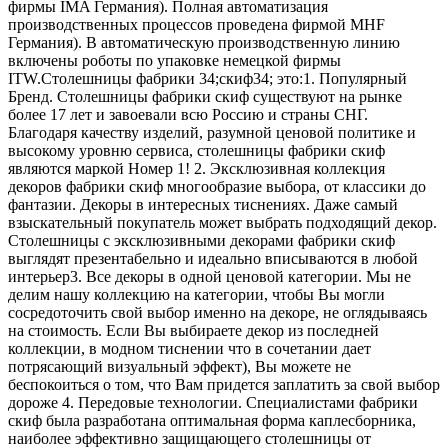
фирмы IMA Германия). Полная автоматизация
производственных процессов проведена фирмой MHF
Германия). В автоматическую производственную линию
включены роботы по упаковке немецкой фирмы
ITW.Столешницы фабрики 34;скиф34; это:1. Популярный
Бренд. Столешницы фабрики скиф существуют на рынке
более 17 лет и завоевали всю Россию и страны СНГ.
Благодаря качеству изделий, разумной ценовой политике и
высокому уровню сервиса, столешницы фабрики скиф
являются маркой Номер 1! 2. Эксклюзивная коллекция
декоров фабрики скиф многообразие выбора, от классики до
фантазии. Декоры в интересных тиснениях. Даже самый
взыскательный покупатель может выбрать подходящий декор.
Столешницы с эксклюзивными декорами фабрики скиф
выглядят презентабельно и идеально вписываются в любой
интерьер3. Все декоры в одной ценовой категории. Мы не
делим нашу коллекцию на категории, чтобы Вы могли
сосредоточить свой выбор именно на декоре, не оглядываясь
на стоимость. Если Вы выбираете декор из последней
коллекции, в модном тиснении что в сочетании дает
потрясающий визуальный эффект), Вы можете не
беспокоиться о том, что Вам придется заплатить за свой выбор
дороже 4. Передовые технологии. Специалистами фабрики
скиф была разработана оптимальная форма каплесборника,
наиболее эффективно защищающего столешницы от