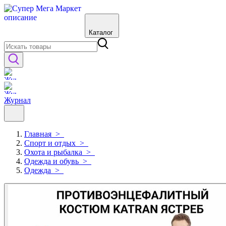
Каталог
Журнал
Главная
>
Спорт и отдых
>
Охота и рыбалка
>
Одежда и обувь
>
Одежда
>