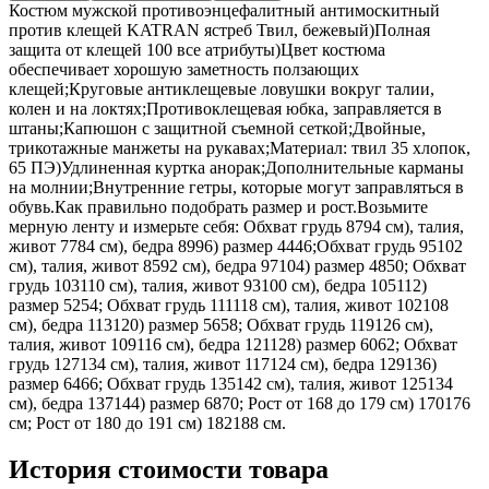
Костюм мужской противоэнцефалитный антимоскитный
против клещей KATRAN ястреб Твил, бежевый)Полная
защита от клещей 100 все атрибуты)Цвет костюма
обеспечивает хорошую заметность ползающих
клещей;Круговые антиклещевые ловушки вокруг талии,
колен и на локтях;Противоклещевая юбка, заправляется в
штаны;Капюшон с защитной съемной сеткой;Двойные,
трикотажные манжеты на рукавах;Материал: твил 35 хлопок,
65 ПЭ)Удлиненная куртка анорак;Дополнительные карманы
на молнии;Внутренние гетры, которые могут заправляться в
обувь.Как правильно подобрать размер и рост.Возьмите
мерную ленту и измерьте себя: Обхват грудь 8794 см), талия,
живот 7784 см), бедра 8996) размер 4446;Обхват грудь 95102
см), талия, живот 8592 см), бедра 97104) размер 4850; Обхват
грудь 103110 см), талия, живот 93100 см), бедра 105112)
размер 5254; Обхват грудь 111118 см), талия, живот 102108
см), бедра 113120) размер 5658; Обхват грудь 119126 см),
талия, живот 109116 см), бедра 121128) размер 6062; Обхват
грудь 127134 см), талия, живот 117124 см), бедра 129136)
размер 6466; Обхват грудь 135142 см), талия, живот 125134
см), бедра 137144) размер 6870; Рост от 168 до 179 см) 170176
см; Рост от 180 до 191 см) 182188 см.
История стоимости товара