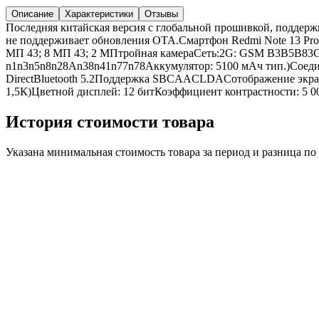
Описание
Характеристики
Отзывы
Последняя китайская версия с глобальной прошивкой, поддерж
не поддерживает обновления OTA.Смартфон Redmi Note 13 Pro 
МП 43; 8 МП 43; 2 МПтройная камераСеть:2G: GSM B3B5
n1n3n5n8n28An38n41n77n78Аккумулятор: 5100 мАч тип.)Соеди
DirectBluetooth 5.2Поддержка SBCAACLDACотображение экрана
1,5К)Цветной дисплей: 12 битКоэффициент контрастности: 5 0
История стоимости товара
Указана минимальная стоимость товара за период и разница п