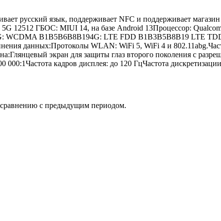
ивает русский язык, поддерживает NFC и поддерживает магазин 
5G 12512 ГБОС: MIUI 14, на базе Android 13Процессор: Qualco
B83G: WCDMA B1B5B6B8B194G: LTE FDD B1B3B5B8B19 LTE TD
нения данных:Протоколы WLAN: WiFi 5, WiFi 4 и 802.11abg.Ча
:Глянцевый экран для защиты глаз второго поколения с разреш
00 000:1Частота кадров дисплея: до 120 ГцЧастота дискретизац
о сравнению с предыдущим периодом.