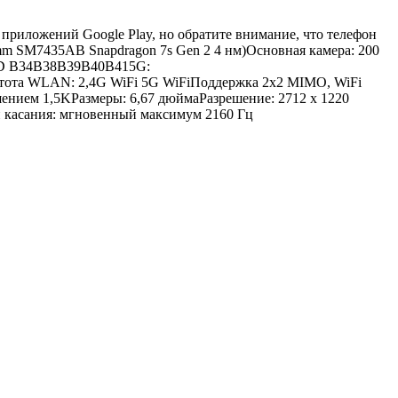
приложений Google Play, но обратите внимание, что телефон
mm SM7435AB Snapdragon 7s Gen 2 4 нм)Основная камера: 200
D B34B38B39B40B415G:
стота WLAN: 2,4G WiFi 5G WiFiПоддержка 2x2 MIMO, WiFi
ением 1,5KРазмеры: 6,67 дюймаРазрешение: 2712 x 1220
ии касания: мгновенный максимум 2160 Гц