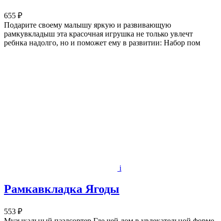
655 ₽
Подарите своему малышу яркую и развивающую
рамкувкладыш эта красочная игрушка не только увлечт
ребнка надолго, но и поможет ему в развитии: Набор пом
i
Рамкавкладка Ягоды
553 ₽
Музыкальный пазлсортер Где чей дом в увлекательной форме