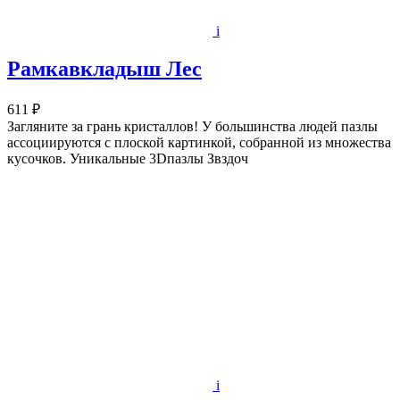
i
Рамкавкладыш Лес
611 ₽
Загляните за грань кристаллов! У большинства людей пазлы
ассоциируются с плоской картинкой, собранной из множества
кусочков. Уникальные 3Dпазлы Звздоч
i