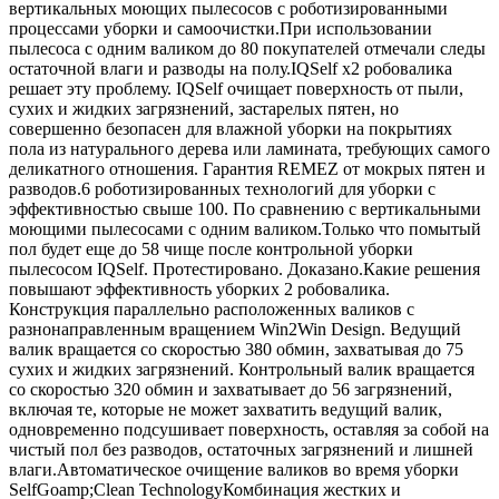
вертикальных моющих пылесосов с роботизированными
процессами уборки и самоочистки.При использовании
пылесоса с одним валиком до 80 покупателей отмечали следы
остаточной влаги и разводы на полу.IQSelf x2 робовалика
решает эту проблему. IQSelf очищает поверхность от пыли,
сухих и жидких загрязнений, застарелых пятен, но
совершенно безопасен для влажной уборки на покрытиях
пола из натурального дерева или ламината, требующих самого
деликатного отношения. Гарантия REMEZ от мокрых пятен и
разводов.6 роботизированных технологий для уборки с
эффективностью свыше 100. По сравнению с вертикальными
моющими пылесосами с одним валиком.Только что помытый
пол будет еще до 58 чище после контрольной уборки
пылесосом IQSelf. Протестировано. Доказано.Какие решения
повышают эффективность уборких 2 робовалика.
Конструкция параллельно расположенных валиков с
разнонаправленным вращением Win2Win Design. Ведущий
валик вращается со скоростью 380 обмин, захватывая до 75
сухих и жидких загрязнений. Контрольный валик вращается
со скоростью 320 обмин и захватывает до 56 загрязнений,
включая те, которые не может захватить ведущий валик,
одновременно подсушивает поверхность, оставляя за собой на
чистый пол без разводов, остаточных загрязнений и лишней
влаги.Автоматическое очищение валиков во время уборки
SelfGoamp;Clean TechnologyКомбинация жестких и