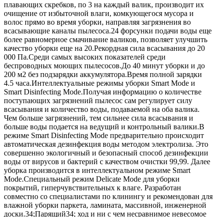
плавающих скребков, по 3 на каждый валик, производит их
очищение от избыточной влаги, комкующегося мусора и
волос прямо во время уборки, направляя загрязнения во
всасывающие каналы пылесоса.24 форсунки подачи воды еще
более равномерное смачивание валиков, позволяет улучшить
качество уборки еще на 20.Рекордная сила всасывания до 20
000 Па.Среди самых высоких показателей среди
беспроводных моющих пылесосов.До 40 минут уборки и до
200 м2 без подзарядки аккумулятора.Время полной зарядки
4.5 часа.Интеллектуальные режимы уборки Smart Mode и
Smart Disinfecting Mode.Получая информацию о количестве
поступающих загрязнений пылесос сам регулирует силу
всасывания и количество воды, подаваемой на оба валика.
Чем больше загрязнений, тем сильнее сила всасывания и
больше воды подается на ведущий и контрольный валики.В
режиме Smart Disinfecting Mode предварительно происходит
автоматическая дезинфекция воды методом электролиза. Это
совершенно экологичный и безопасный способ дезинфекции
воды от вирусов и бактерий с качеством очистки 99,99. Далее
уборка производится в интеллектуальном режиме Smart
Mode.Специальный режим Delicate Mode для уборки
покрытий, гиперчувствительных к влаге. Разработан
совместно со специалистами по клинингу и рекомендован для
влажной уборки паркета, ламината, массивной, инженерной
доски.34;Парящий34; ход и ни с чем несравнимое невесомое