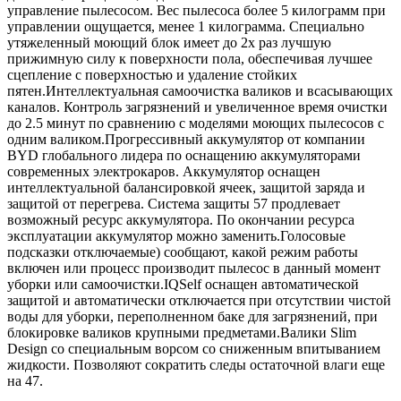
управление пылесосом. Вес пылесоса более 5 килограмм при
управлении ощущается, менее 1 килограмма. Специально
утяжеленный моющий блок имеет до 2х раз лучшую
прижимную силу к поверхности пола, обеспечивая лучшее
сцепление с поверхностью и удаление стойких
пятен.Интеллектуальная самоочистка валиков и всасывающих
каналов. Контроль загрязнений и увеличенное время очистки
до 2.5 минут по сравнению с моделями моющих пылесосов с
одним валиком.Прогрессивный аккумулятор от компании
BYD глобального лидера по оснащению аккумуляторами
современных электрокаров. Аккумулятор оснащен
интеллектуальной балансировкой ячеек, защитой заряда и
защитой от перегрева. Система защиты 57 продлевает
возможный ресурс аккумулятора. По окончании ресурса
эксплуатации аккумулятор можно заменить.Голосовые
подсказки отключаемые) сообщают, какой режим работы
включен или процесс производит пылесос в данный момент
уборки или самоочистки.IQSelf оснащен автоматической
защитой и автоматически отключается при отсутствии чистой
воды для уборки, переполненном баке для загрязнений, при
блокировке валиков крупными предметами.Валики Slim
Design со специальным ворсом со сниженным впитыванием
жидкости. Позволяют сократить следы остаточной влаги еще
на 47.