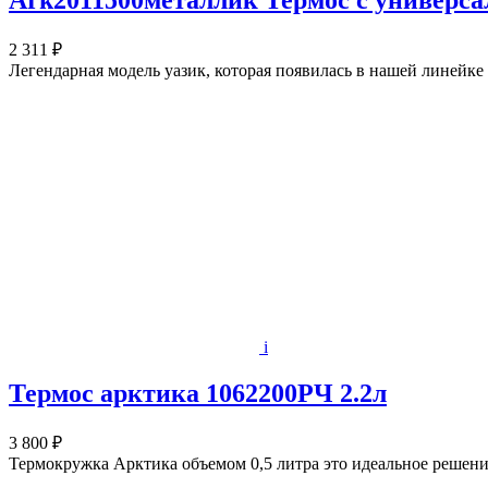
Ark2011500металлик Термос с универса
2 311 ₽
Легендарная модель уазик, которая появилась в нашей линей
i
Термос арктика 1062200РЧ 2.2л
3 800 ₽
Термокружка Арктика объемом 0,5 литра это идеальное решение