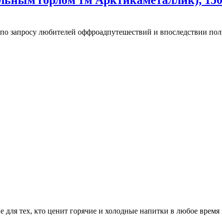
льным горлом тм Арктикаметаллик), 150
ке по запросу любителей оффроадпутешествий и впоследствии п
 для тех, кто ценит горячие и холодные напитки в любое время 