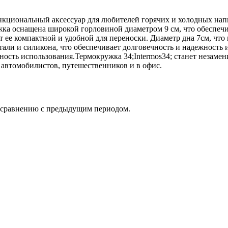
ункциональный аксессуар для любителей горячих и холодных на
ка оснащена широкой горловиной диаметром 9 см, что обеспечив
ет ее компактной и удобной для переноски. Диаметр дна 7см, чт
ли и силикона, что обеспечивает долговечность и надежность и
сность использования.Термокружка 34;Intermos34; станет незам
, автомобилистов, путешественников и в офис.
о сравнению с предыдущим периодом.