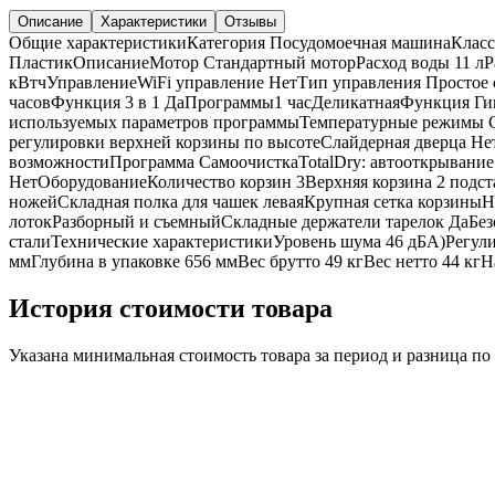
Описание
Характеристики
Отзывы
Общие характеристикиКатегория Посудомоечная машинаКласс
ПластикОписаниеMотор Стандартный моторРасход воды 11 лРас
кВтчУправлениеWiFi управление НетТип управления Простое с
часовФункция 3 в 1 ДаПрограммы1 часДеликатнаяФункция Ги
используемых параметров программыТемпературные режимы C) 
регулировки верхней корзины по высотеСлайдерная дверца Н
возможностиПрограмма СамоочисткаTotalDry: автооткрывание
НетОборудованиеКоличество корзин 3Верхняя корзина 2 подс
ножейСкладная полка для чашек леваяКрупная сетка корзины
лотокРазборный и съемныйСкладные держатели тарелок ДаБез
сталиТехнические характеристикиУровень шума 46 дБА)Регул
ммГлубина в упаковке 656 ммВес брутто 49 кгВес нетто 44 к
История стоимости товара
Указана минимальная стоимость товара за период и разница п