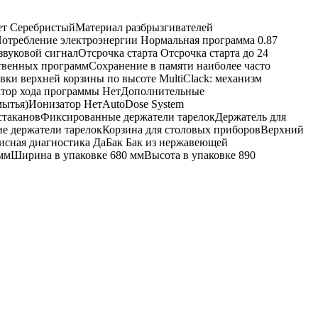
ет СеребристыйМатериал разбрызгивателей
Потребление электроэнергии Нормальная программа 0.87
уковой сигналОтсрочка старта Отсрочка старта до 24
венных программСохранение в памяти наиболее часто
и верхней корзины по высоте MultiClack: механизм
атор хода программы НетДополнительные
ытья)Ионизатор НетAutoDose System
стакановФиксированные держатели тарелокДержатель для
ие держатели тарелокКорзина для столовых приборовВерхний
исная диагностика ДаБак Бак из нержавеющей
ммШирина в упаковке 680 ммВысота в упаковке 890