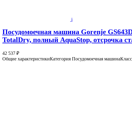
i
Посудомоечная машина Gorenje GS643D9
TotalDry, полный AquaStop, отсрочка ст
42 537 ₽
Общие характеристикиКатегория Посудомоечная машинаКласс