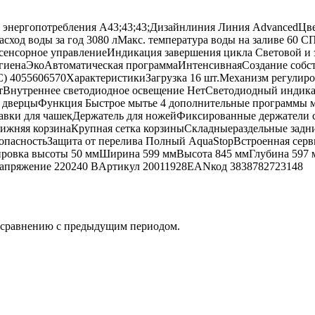
 энергопотребления A43;43;43;Дизайнлиния Линия AdvancedЦв
ход воды за год 3080 лМакс. температура воды на заливе 60 C
енсорное управлениеИндикация завершения цикла Световой и зв
гиенаЭкоАвтоматическая программаИнтенсивнаяСоздание собст
4055606570ХарактеристикиЗагрузка 16 шт.Механизм регулировк
етВнутреннее светодиодное освещение НетСветодиодный индик
 дверцыФункция Быстрое мытье 4 дополнительные программы м
тавки для чашекДержатель для ножейФиксированные держатели 
Нижняя корзинаКрупная сетка корзиныСкладныераздельные задн
опасностьЗащита от перелива Полный AquaStopВстроенная серв
ировка высоты 50 ммШирина 599 ммВысота 845 ммГлубина 597 
гНапряжение 220240 BАртикул 20011928ЕАNкод 3838782723148
о сравнению с предыдущим периодом.