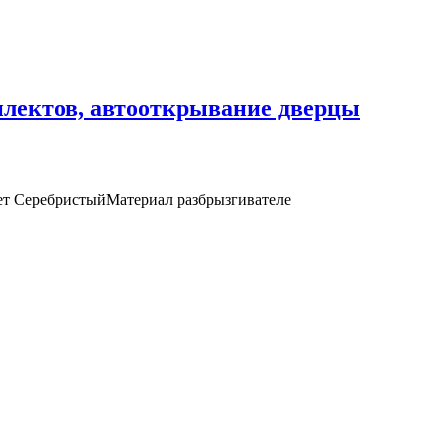
плектов, автооткрывание дверцы
ет СеребристыйМатериал разбрызгивателе