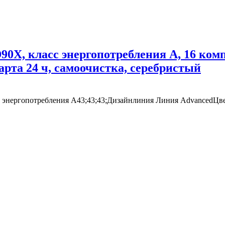
0X, класс энергопотребления A, 16 ком
арта 24 ч, самоочистка, серебристый
 энергопотребления A43;43;43;Дизайнлиния Линия AdvancedЦв