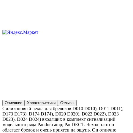
Описание
Характеристики
Отзывы
Силиконовый чехол для брелоков D010 D010), D011 D011),
D173 D173), D174 D174), D020 D020), D022 D022), D023
D023), D024 D024) входящих в комплект сигнализаций
модельного ряда Pandora amp; PanDECT. Чехол плотно
облегает брелок и очень приятен на ощупь. Он отлично