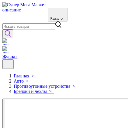
Каталог
Журнал
Главная
>
Авто
>
Противоугонные устройства
>
Брелоки и чехлы
>