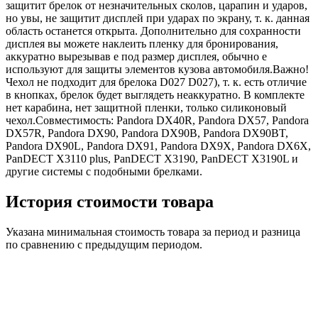
защитит брелок от незначительных сколов, царапин и ударов,
но увы, не защитит дисплей при ударах по экрану, т. к. данная
область останется открыта. Дополнительно для сохранности
дисплея вы можете наклеить пленку для бронирования,
аккуратно вырезывав е под размер дисплея, обычно е
используют для защиты элементов кузова автомобиля.Важно!
Чехол не подходит для брелока D027 D027), т. к. есть отличие
в кнопках, брелок будет выглядеть неаккуратно. В комплекте
нет карабина, нет защитной пленки, только силиконовый
чехол.Совместимость: Pandora DX40R, Pandora DX57, Pandora
DX57R, Pandora DX90, Pandora DX90B, Pandora DX90BT,
Pandora DX90L, Pandora DX91, Pandora DX9X, Pandora DX6X,
PanDECT X3110 plus, PanDECT X3190, PanDECT X3190L и
другие системы с подобными брелками.
История стоимости товара
Указана минимальная стоимость товара за период и разница
по сравнению с предыдущим периодом.