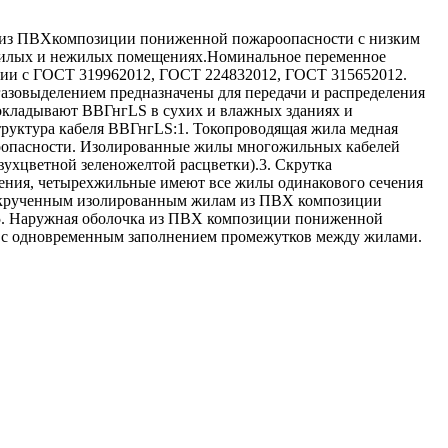
 из ПВХкомпозиции пониженной пожароопасности с низким
 жилых и нежилых помещениях.Номинальное переменное
твии с ГОСТ 319962012, ГОСТ 224832012, ГОСТ 315652012.
газовыделением предназначены для передачи и распределения
рокладывают ВВГнгLS в сухих и влажных зданиях и
Структура кабеля ВВГнгLS:1. Токопроводящая жила медная
оопасности. Изолированные жилы многожильных кабелей
вухцветной зеленожелтой расцветки).3. Скрутка
чения, четырехжильные имеют все жилы одинакового сечения
о скрученным изолированным жилам из ПВХ композиции
.5. Наружная оболочка из ПВХ композиции пониженной
и с одновременным заполнением промежутков между жилами.