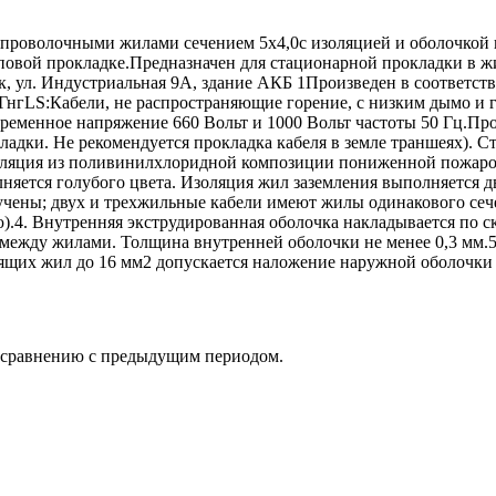
проволочными жилами сечением 5х4,0с изоляцией и оболочкой
повой прокладке.Предназначен для стационарной прокладки в
к, ул. Индустриальная 9А, здание АКБ 1Произведен в соответс
ГнгLS:Кабели, не распространяющие горение, с низким дымо и 
еременное напряжение 660 Вольт и 1000 Вольт частоты 50 Гц.П
ладки. Не рекомендуется прокладка кабеля в земле траншеях). 
золяция из поливинилхлоридной композиции пониженной пожар
яется голубого цвета. Изоляция жил заземления выполняется д
учены; двух и трехжильные кабели имеют жилы одинакового се
ю).4. Внутренняя экструдированная оболочка накладывается п
 между жилами. Толщина внутренней оболочки не менее 0,3 мм
дящих жил до 16 мм2 допускается наложение наружной оболочк
о сравнению с предыдущим периодом.