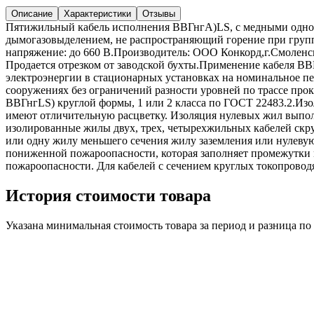
Описание
Характеристики
Отзывы
Пятижильный кабель исполнения ВВГнгА)LS, с медными одно
дымогазовыделением, не распространяющий горение при груп
напряжение: до 660 В.Производитель: ООО Конкорд,г.Смоленс
Продается отрезком от заводской бухты.Применение кабеля ВВ
электроэнергии в стационарных установках на номинальное п
сооружениях без ограничений разности уровней по трассе прок
ВВГнгLS) круглой формы, 1 или 2 класса по ГОСТ 22483.2.И
имеют отличительную расцветку. Изоляция нулевых жил выполн
изолированные жилы двух, трех, четырехжильных кабелей скр
или одну жилу меньшего сечения жилу заземления или нулеву
пониженной пожароопасности, которая заполняет промежутки
пожароопасности. Для кабелей с сечением круглых токопрово
История стоимости товара
Указана минимальная стоимость товара за период и разница п