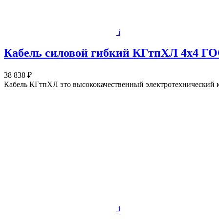
i
Кабель силовой гибкий КГтпХЛ 4х4 ГОС
38 838 ₽
Кабель КГтпХЛ это высококачественный электротехнический к
i