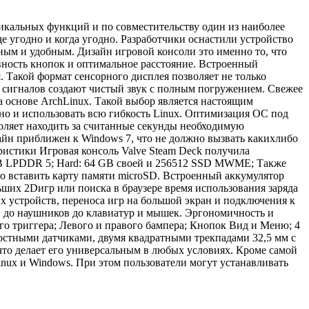
икальных функций и по совместительству один из наиболее
 угодно и когда угодно. Разработчики оснастили устройство
ным и удобным. Дизайн игровой консоли это именно то, что
авность кнопок и оптимальное расстояние. Встроенный
 Такой формат сенсорного дисплея позволяет не только
а сигналов создают чистый звук с полным погружением. Свежее
а основе ArchLinux. Такой выбор является настоящим
 но и использовать всю гибкость Linux. Оптимизация ОС под
воляет находить за считанные секунды необходимую
айн приближен к Windows 7, что не должно вызвать какихлибо
ристики Игровая консоль Valve Steam Deck получила
 GB LPDDR 5; Hard: 64 GB своей и 256512 SSD MWME; Также
но вставить карту памяти microSD. Встроенный аккумулятор
ьших 2Dигр или поиска в браузере время использования заряда
х устройств, переноса игр на большой экран и подключения к
в до наушников до клавиатур и мышек. Эргономичность и
о триггера; Левого и правого бампера; Кнопок Вид и Меню; 4
остными датчиками, двумя квадратными трекпадами 32,5 мм с
 что делает его универсальным в любых условиях. Кроме самой
inux и Windows. При этом пользователи могут устанавливать