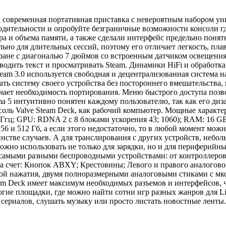
k современная портативная приставка с невероятным набором ун
дительности и опробуйте безграничные возможности консоли где
а и объема памяти, а также сделали интерфейс предельно понят
льно для длительных сессий, поэтому его отличает легкость, пл
ране с диагональю 7 дюймов со встроенным датчиком освещения.
водить текст и просматривать Steam. Динамики HiFi и обработк
am 3.0 используется свободная и децентрализованная система н
ать систему своего устройства без постороннего вмешательства,
ючает необходимость портирования. Меню быстрого доступа поз
 5 интуитивно понятен каждому пользователю, так как его диз
оль Valve Steam Deck, как рабочий компьютер. Мощные характе
 Ггц; GPU: RDNA 2 c 8 блоками ускорения 43; 1060); RAM: 16
56 и 512 Гб, а если этого недостаточно, то в любой момент мож
нстве случаев. А для транслирования с других устройств, небол
жно использовать не только для зарядки, но и для периферийны
 с самыми разными беспроводными устройствами: от контроллеро
 счет: Кнопок ABXY; Крестовины; Левого и правого аналоговог
лой нажатия, двумя полноразмерными аналоговыми стиками с мк
team Deck имеет максимум необходимых разъемов и интерфейсов,
огие площадки, где можно найти сотни игр разных жанров для L
сериалов, слушать музыку или просто листать новостные ленты.