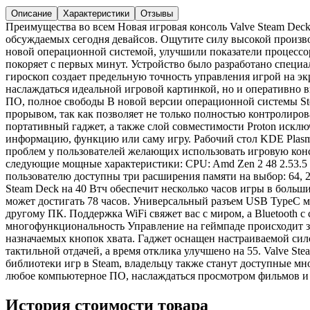
Описание
Характеристики
Отзывы
Преимущества во всем Новая игровая консоль Valve Steam Dec
обсуждаемых сегодня девайсов. Ощутите силу высокой произво
новой операционной системой, улучшили показатели процессор
покоряет с первых минут. Устройство было разработано специа
гироскоп создает предельную точность управления игрой на эк
наслаждаться идеальной игровой картинкой, но и оперативно в
ПО, полное свободы В новой версии операционной системы Ste
прорывом, так как позволяет не только полностью контролиров
портативный гаджет, а также слой совместимости Proton искл
информацию, функцию или саму игру. Рабочий стол KDE Plasma
проблем у пользователей желающих использовать игровую конс
следующие мощные характеристики: CPU: Amd Zen 2 48 2.53.5
пользователю доступны три расширения памяти на выбор: 64, 2
Steam Deck на 40 Втч обеспечит несколько часов игры в больши
может достигать 78 часов. Универсальный разъем USB TypeC мо
другому ПК. Поддержка WiFi свяжет вас с миром, а Bluetooth
многофункциональность Управление на геймпаде происходит за
назначаемых кнопок хвата. Гаджет оснащен настраиваемой си
тактильной отдачей, а время отклика улучшено на 55. Valve S
библиотеки игр в Steam, владельцу также станут доступные мн
любое компьютерное ПО, наслаждаться просмотром фильмов и 
История стоимости товара