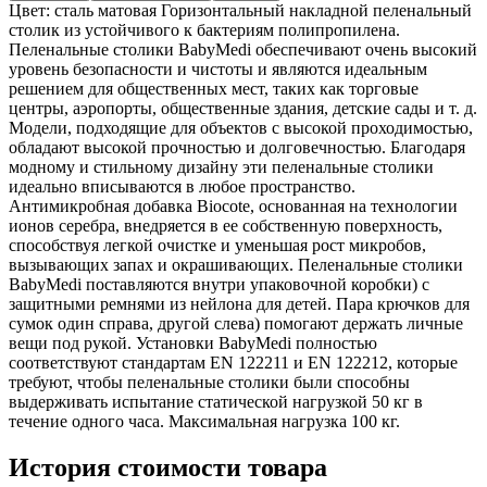
Цвет: сталь матовая Горизонтальный накладной пеленальный
столик из устойчивого к бактериям полипропилена.
Пеленальные столики BabyMedi обеспечивают очень высокий
уровень безопасности и чистоты и являются идеальным
решением для общественных мест, таких как торговые
центры, аэропорты, общественные здания, детские сады и т. д.
Модели, подходящие для объектов с высокой проходимостью,
обладают высокой прочностью и долговечностью. Благодаря
модному и стильному дизайну эти пеленальные столики
идеально вписываются в любое пространство.
Антимикробная добавка Biocote, основанная на технологии
ионов серебра, внедряется в ее собственную поверхность,
способствуя легкой очистке и уменьшая рост микробов,
вызывающих запах и окрашивающих. Пеленальные столики
BabyMedi поставляются внутри упаковочной коробки) с
защитными ремнями из нейлона для детей. Пара крючков для
сумок один справа, другой слева) помогают держать личные
вещи под рукой. Установки BabyMedi полностью
соответствуют стандартам EN 122211 и EN 122212, которые
требуют, чтобы пеленальные столики были способны
выдерживать испытание статической нагрузкой 50 кг в
течение одного часа. Максимальная нагрузка 100 кг.
История стоимости товара