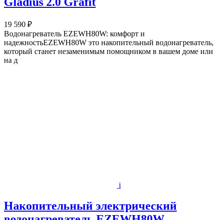
Gladius 2.0 Grafit
19 590 ₽
Водонагреватель EZEWH80W: комфорт и
надежностьEZEWH80W это накопительный водонагреватель,
который станет незаменимым помощником в вашем доме или
на д
i
Накопительный электрический
водонагреватель EZEWH80W