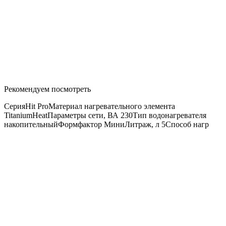
Рекомендуем посмотреть
СерияHit ProМатериал нагревательного элемента
TitaniumHeatПараметры сети, ВА 230Тип водонагревателя
накопительныйФормфактор МиниЛитраж, л 5Способ нагр