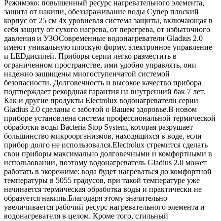
Режимэко: повышенный ресурс нагревательного элемента,
защита от накипи, обеззараживание воды Супер плоский
корпус от 25 см 4х уровневая система защиты, включающая в
себя защиту от сухого нагрева, от перегрева, от избыточного
давления и УЗОСовременные водонагреватели Gladius 2.0
имеют уникальную плоскую форму, электронное управление
и LEDдисплей. Приборы серии легко разместить в
ограниченном пространстве, ими удобно управлять, они
надежно защищены многоступенчатой системой
безопасности. Долговечность и высокое качество прибора
подтверждает рекордная гарантия на внутренний бак 7 лет.
Как и другие продукты Electrolux водонагреватели серии
Gladius 2.0 сделаны с заботой о Вашем здоровье.В новом
приборе установлена система профессиональной термической
обработки воды Bacteria Stop System, которая разрушает
большинство микроорганизмов, находящихся в воде, если
прибор долго не использовался.Electrolux стремится сделать
свои приборы максимально долговечными и комфортными в
использовании, поэтому водонагреватель Gladius 2.0 может
работать в экорежиме: вода будет нагреваться до комфортной
температуры в 5055 градусов, при такой температуре уже
начинается термическая обработка воды и практически не
образуется накипь.Благодаря этому значительно
увеличивается рабочий ресурс нагревательного элемента и
водонагревателя в целом. Кроме того, стильный