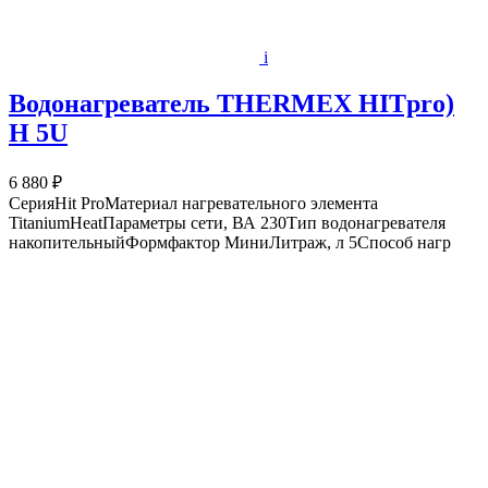
i
Водонагреватель THERMEX HITpro)
H 5U
6 880 ₽
СерияHit ProМатериал нагревательного элемента
TitaniumHeatПараметры сети, ВА 230Тип водонагревателя
накопительныйФормфактор МиниЛитраж, л 5Способ нагр