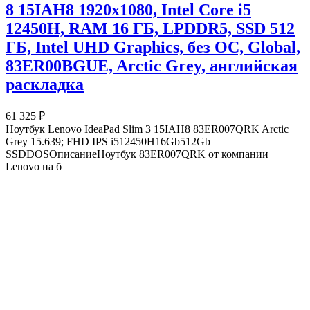
8 15IAH8 1920x1080, Intel Core i5
12450H, RAM 16 ГБ, LPDDR5, SSD 512
ГБ, Intel UHD Graphics, без ОС, Global,
83ER00BGUE, Arctic Grey, английская
раскладка
61 325 ₽
Ноутбук Lenovo IdeaPad Slim 3 15IAH8 83ER007QRK Arctic
Grey 15.639; FHD IPS i512450H16Gb512Gb
SSDDOSОписаниеНоутбук 83ER007QRK от компании
Lenovo на б