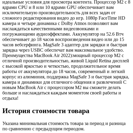
идеальные условия для просмотра контента. Процессор M2 с 8
ядрами CPU и 8 или 10 ядрами GPU обеспечивает вам
исключительную производительность для всех задач от
сложного редактирования видео до игр. 1080p FaceTime HD
камера и четыре динамика с Dolby Atmos позволяют вам
наслаждаться качественными видеозвонками и
погружающими аудиоэффектами. Аккумулятор на 52.6 Втч
обеспечивает до 18 часов воспроизведения видео или до 15
часов вебсерфинга. MagSafe 3 адаптер для зарядки и быстрая
зарядка через USBC обеспечат вам максимальное удобство.
Преимущества MacBook Air 2022):мощный процессор M2 с
отличной производительностью, живой Liquid Retina дисплей
с высокой яркостью и четкостью, продолжительное время
работы от аккумулятора до 18 часов, современный и легкий
корпус из алюминия, поддержка MagSafe 3 и быстрая зарядка,
камера и динамики для отличного общения и развлечений С
новым MacBook Air с процессором M2 вы сможете делать
больше и наслаждаться каждым моментом своей работы и
отдыха!
История стоимости товара
Указана минимальная стоимость товара за период и разница
по сравнению с предыдущим периодом.