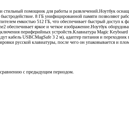
 и стильный помощник для работы и развлечений.Ноутбук осна
и быстродействие. 8 ГБ унифицированной памяти позволяют раб
пителем емкостью 512 ГБ, что обеспечивает быстрый доступ к
ne2 обеспечивает яркое и четкое изображение.Ноутбук оборудов
дключения периферийных устройств.Клавиатура Magic Keyboard с
идут кабель USBCMagSafe 3 2 м), адаптер питания и переходник
вировки русской клавиатуры, после чего он упаковывается и пл
о сравнению с предыдущим периодом.