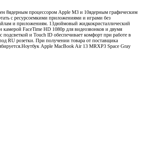
щен 8ядерным процессором Apple M3 и 10ядерным графическим
отать с ресурсоемкими приложениями и играми без
 файлам и приложениям. 13дюймовый жидкокристаллический
ан камерой FaceTime HD 1080p для видеозвонков и двумя
 подсветкой и Touch ID обеспечивает комфорт при работе в
 под RU розетки. При получении товара от поставщика
омбируется.Ноутбук Apple MacBook Air 13 MRXP3 Space Gray