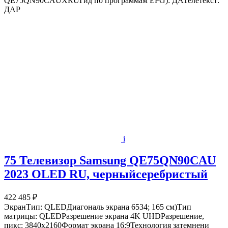
QE75QN90CAUXRUГид по программам EPG): ДАТелетекст:
ДАР
i
75 Телевизор Samsung QE75QN90CAU
2023 OLED RU, черныйсеребристый
422 485 ₽
ЭкранТип: QLEDДиагональ экрана 6534; 165 см)Тип
матрицы: QLEDРазрешение экрана 4K UHDРазрешение,
пикс: 3840x2160Формат экрана 16:9Технология затемнени