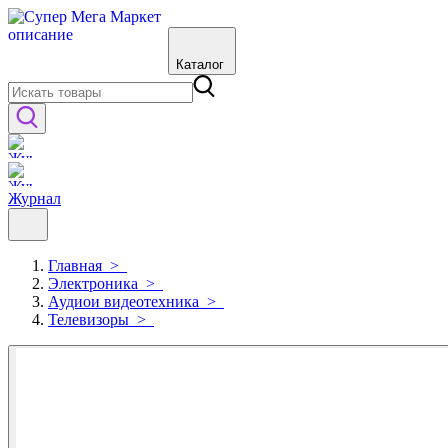
Каталог
Журнал
Главная
>
Электроника
>
Аудиои видеотехника
>
Телевизоры
>