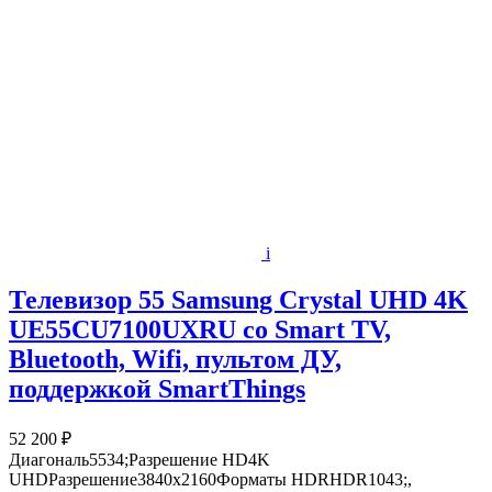
i
Телевизор 55 Samsung Crystal UHD 4K
UE55CU7100UXRU со Smart TV,
Bluetooth, Wifi, пультом ДУ,
поддержкой SmartThings
52 200 ₽
Диагональ5534;Разрешение HD4K
UHDРазрешение3840x2160Форматы HDRHDR1043;,