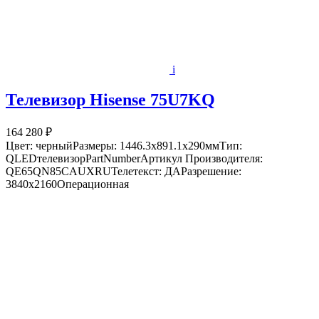
i
Телевизор Hisense 75U7KQ
164 280 ₽
Цвет: черныйРазмеры: 1446.3x891.1x290ммТип:
QLEDтелевизорPartNumberАртикул Производителя:
QE65QN85CAUXRUТелетекст: ДАРазрешение:
3840x2160Операционная