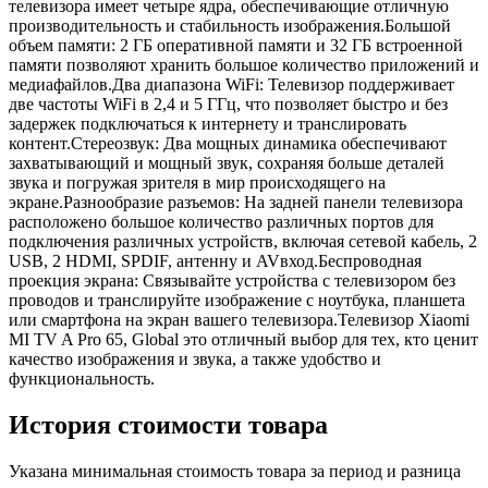
телевизора имеет четыре ядра, обеспечивающие отличную
производительность и стабильность изображения.Большой
объем памяти: 2 ГБ оперативной памяти и 32 ГБ встроенной
памяти позволяют хранить большое количество приложений и
медиафайлов.Два диапазона WiFi: Телевизор поддерживает
две частоты WiFi в 2,4 и 5 ГГц, что позволяет быстро и без
задержек подключаться к интернету и транслировать
контент.Стереозвук: Два мощных динамика обеспечивают
захватывающий и мощный звук, сохраняя больше деталей
звука и погружая зрителя в мир происходящего на
экране.Разнообразие разъемов: На задней панели телевизора
расположено большое количество различных портов для
подключения различных устройств, включая сетевой кабель, 2
USB, 2 HDMI, SPDIF, антенну и AVвход.Беспроводная
проекция экрана: Связывайте устройства с телевизором без
проводов и транслируйте изображение с ноутбука, планшета
или смартфона на экран вашего телевизора.Телевизор Xiaomi
MI TV A Pro 65, Global это отличный выбор для тех, кто ценит
качество изображения и звука, а также удобство и
функциональность.
История стоимости товара
Указана минимальная стоимость товара за период и разница