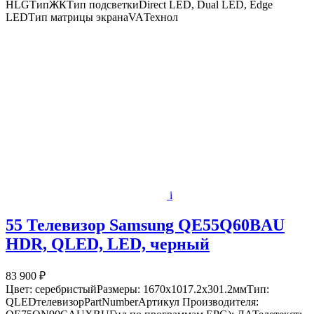
HLGТипЖКТип подсветкиDirect LED, Dual LED, Edge
LEDТип матрицы экранаVAТехнол
i
55 Телевизор Samsung QE55Q60BAU
HDR, QLED, LED, черный
83 900 ₽
Цвет: серебристыйРазмеры: 1670x1017.2x301.2ммТип:
QLEDтелевизорPartNumberАртикул Производителя: