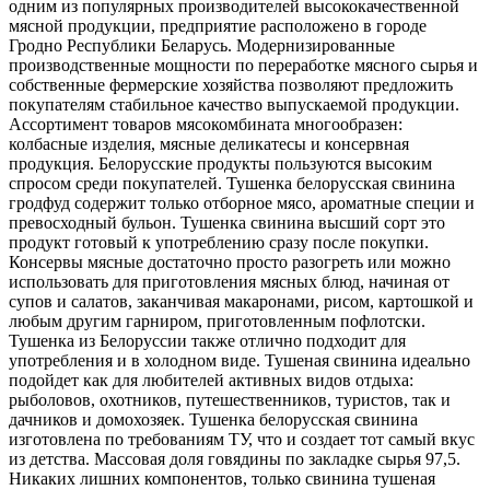
одним из популярных производителей высококачественной
мясной продукции, предприятие расположено в городе
Гродно Республики Беларусь. Модернизированные
производственные мощности по переработке мясного сырья и
собственные фермерские хозяйства позволяют предложить
покупателям стабильное качество выпускаемой продукции.
Ассортимент товаров мясокомбината многообразен:
колбасные изделия, мясные деликатесы и консервная
продукция. Белорусские продукты пользуются высоким
спросом среди покупателей. Тушенка белорусская свинина
гродфуд содержит только отборное мясо, ароматные специи и
превосходный бульон. Тушенка свинина высший сорт это
продукт готовый к употреблению сразу после покупки.
Консервы мясные достаточно просто разогреть или можно
использовать для приготовления мясных блюд, начиная от
супов и салатов, заканчивая макаронами, рисом, картошкой и
любым другим гарниром, приготовленным пофлотски.
Тушенка из Белоруссии также отлично подходит для
употребления и в холодном виде. Тушеная свинина идеально
подойдет как для любителей активных видов отдыха:
рыболовов, охотников, путешественников, туристов, так и
дачников и домохозяек. Тушенка белорусская свинина
изготовлена по требованиям ТУ, что и создает тот самый вкус
из детства. Массовая доля говядины по закладке сырья 97,5.
Никаких лишних компонентов, только свинина тушеная