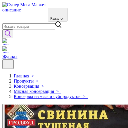
Каталог
Журнал
Главная
>
Продукты
>
Консервация
>
Мясная консервация
>
Консервы из мяса и субпродуктов
>