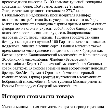
превосходного качества. В 100 граммах тушеной говядины
содержится: белок 16,9 грамм, жиры 22,9 грамм.
Энергетическая ценность составляет: 273,7 ккал.
Стабильность и надежность производителя Квинфуд
позволяют потребителю быть уверенным в свом выборе.
Мягкая волокнистая говядина с ярким пряным вкусом станет
фаворитом на столе и украсит собой любое блюдо. Тушенка
включает в состав: свинина, лук, соль йодированная,
лавровый лист, перец черный. Тушенка гродфуд свинина
белорусская одна из лучших! 100 Гарантия качества, никаких
подделок! Тушенка высший сорт. В нашем магазине также
представлено мясо тушеное говядины от таких брендов как
Батькин резерв Калинковичский мясокомбинат Калинковичи)
Жлобинский мясокомбинат Жлобин) Березовский
мясокомбинат Береза) Слонимский мясокомбинат Слоним)
совок балтком). В скором времени наш ассортимент пополнят
бренды RusMeat Русмит) Оршанский мясоконсервный
комбинат омкк, Орша) Гродфуд Курганский мясокомбинат
Бобровский мясокомбинат Снов тушенка Мясные рецепты
Рузком Главпродукт Слуцкий мясокомбинат.
История стоимости товара
Указана минимальная стоимость товара за период и разница