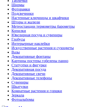
Таблички
Ширмы
Фоторамки
Подсвечники
Настенные ключницы и шкафчики
Шторы и жалюзи
Метеостанции термометры барометры
Копилки
Ювелирная посуда и сувениры
Глобусы
Интерьерные наклейки
Искусственные растения и сухоцветы
Вазы
Декоративные фонтаны
Картины постеры гобелены панно
Статуэтки и фигурки
Декоративная посуда
Декоративные свечи
Декоративные телефоны
Сувениры
Шкатулки
Комнатные растения и горшки
Зеркала
Фотоальбомы