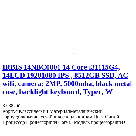
i
IRBIS 14NBC0001 14 Core i31115G4,
14LCD 19201080 IPS , 8512GB SSD, AC
wifi, camera: 2MP, 5000mha, black metal
case, backlight keyboard, Typec, W
35 382 ₽
Корпус Классический МатериалМеталлический
корпус;покрытие, устойчивое к царапинам Цвет Синий
Процессор ПроцессорIntel Core i3 Модель процессораIntel C