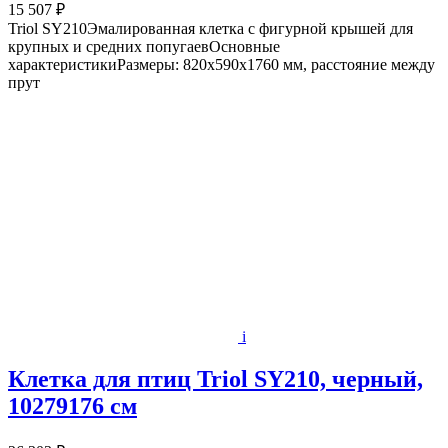
15 507 ₽
Triol SY210Эмалированная клетка с фигурной крышей для
крупных и средних попугаевОсновные
характеристикиРазмеры: 820x590x1760 мм, расстояние между
прут
i
Клетка для птиц Triol SY210, черный,
10279176 см