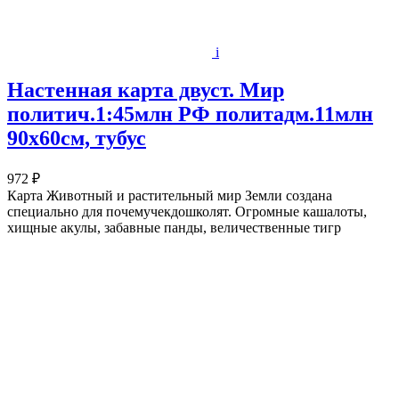
i
Настенная карта двуст. Мир
политич.1:45млн РФ политадм.11млн
90х60см, тубус
972 ₽
Карта Животный и растительный мир Земли создана
специально для почемучекдошколят. Огромные кашалоты,
хищные акулы, забавные панды, величественные тигр