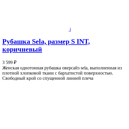
i
Рубашка Sela, размер S INT,
коричневый
3 599 ₽
Женская однотонная рубашка оверсайз sela, выполненная из
плотной хлопковой ткани с бархатистой поверхностью.
Свободный крой со спущенной линией плеча