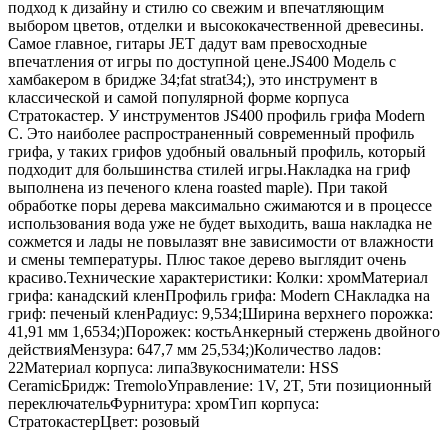
подход к дизайну и стилю со свежим и впечатляющим
выбором цветов, отделки и высококачественной древесины.
Самое главное, гитары JET дадут вам превосходные
впечатления от игры по доступной цене.JS400 Модель с
хамбакером в бридже 34;fat strat34;), это инструмент в
классической и самой популярной форме корпуса
Стратокастер. У инструментов JS400 профиль грифа Modern
C. Это наиболее распространенный современный профиль
грифа, у таких грифов удобный овальный профиль, который
подходит для большинства стилей игры.Накладка на гриф
выполнена из печеного клена roasted maple). При такой
обработке поры дерева максимально сжимаются и в процессе
использования вода уже не будет выходить, ваша накладка не
сожмется и лады не повылазят вне зависимости от влажности
и смены температуры. Плюс такое дерево выглядит очень
красиво.Технические характеристики: Колки: хромМатериал
грифа: канадский кленПрофиль грифа: Modern CНакладка на
гриф: печеный кленРадиус: 9,534;Ширина верхнего порожка:
41,91 мм 1,6534;)Порожек: костьАнкерный стержень двойного
действияМензура: 647,7 мм 25,534;)Количество ладов:
22Материал корпуса: липаЗвукосниматели: HSS
CeramicБридж: TremoloУправление: 1V, 2T, 5ти позиционный
переключательФурнитура: хромТип корпуса:
СтратокастерЦвет: розовый