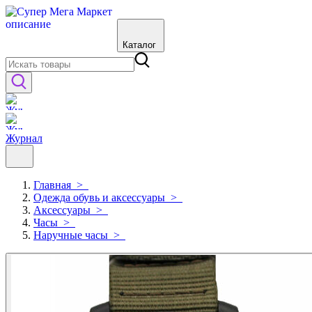
Каталог
Журнал
Главная
>
Одежда обувь и аксессуары
>
Аксессуары
>
Часы
>
Наручные часы
>