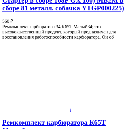
Стартер в сборе 168F GX 160) МБ2М в
сборе 81 металл. собачка YTGP000225)
560 ₽
Ремкомплект карбюратора 34;К65Т Малый34; это
высококачественный продукт, который предназначен для
восстановления работоспособности карбюратора. Он об
i
Ремкомплект карбюратора К65Т