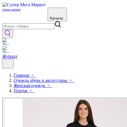
Каталог
Журнал
Главная
>
Одежда обувь и аксессуары
>
Женская одежда
>
Платья
>