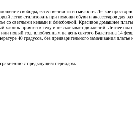
лощение свободы, естественности и смелости. Легкое просторно
орый легко стилизовать при помощи обуви и аксессуаров для ра
е со светлыми кедами и бейсболкой. Красивое домашнее платье 
й хлопок приятен к телу и не сковывает движений. Летнее плат
 или новый год, влюбленным на день святого Валентина 14 февр
ературе 40 градусов, без предварительного замачивания платье не
о сравнению с предыдущим периодом.