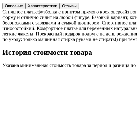
Описание
Характеристики
Отзывы
Стильное платьефутболка с принтом прямого кроя оверсайз воп
форму и отлично сидит на любой фигуре. Базовый вариант, кот
босоножками с завязками и сумкой шоппером. Спортивное плать
износостойкий. Комфортное платье для беременных натуральны
легкие жакеты. Прекрасный подарок подруге на день рождения
по уходу: только машинная стирка руками не стирать!) при темп
История стоимости товара
Указана минимальная стоимость товара за период и разница п