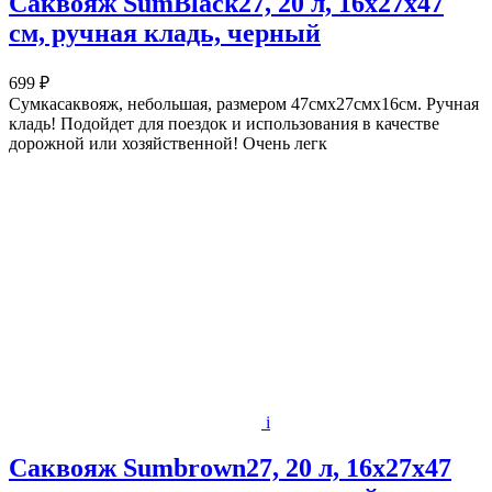
Саквояж SumBlack27, 20 л, 16х27х47
см, ручная кладь, черный
699 ₽
Сумкасаквояж, небольшая, размером 47смх27смх16см. Ручная
кладь! Подойдет для поездок и использования в качестве
дорожной или хозяйственной! Очень легк
i
Саквояж Sumbrown27, 20 л, 16х27х47