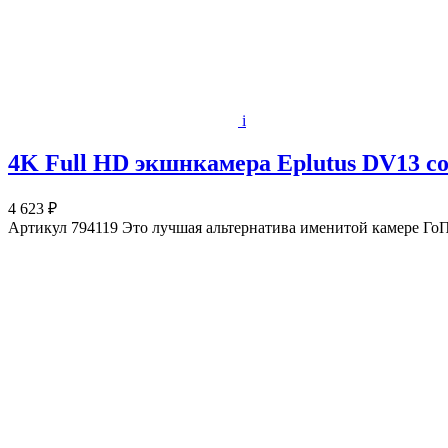
i
4K Full HD экшнкамера Eplutus DV13 с
4 623 ₽
Артикул 794119 Это лучшая альтернатива именитой камере ГоПро,