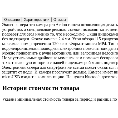
Описание
Характеристики
Отзывы
Экшен камера это камера pro Action camera позволяющая делат
устройства, а специальные режимы съемки, позволят качестве
подберет для себя именно то, что необходимо. Экшн видеокамер
без подзарядки. Фокус камеры 2,4 мм. Угол обзора 115 градус
максимальном разрешении 120 ксек. Формат записи MP4. Тип ка
водонепроницаемая подводная электроника позволит вам делать
Можно прикрепить к рулю мотоцикла или велосипеда велосипедн
Не упустить самые драйвовые моменты вам поможет беспровод
захватывающую историю с нашей видеокамерой мини, подтвер
Электронная камера для смартфона не всегда может оказаться
защитит от воды. И камера прослужит дольше. Камера имеет ви
microUSB входит в комплектацию. Не нужен bluetooth достаточ
История стоимости товара
Указана минимальная стоимость товара за период и разница п