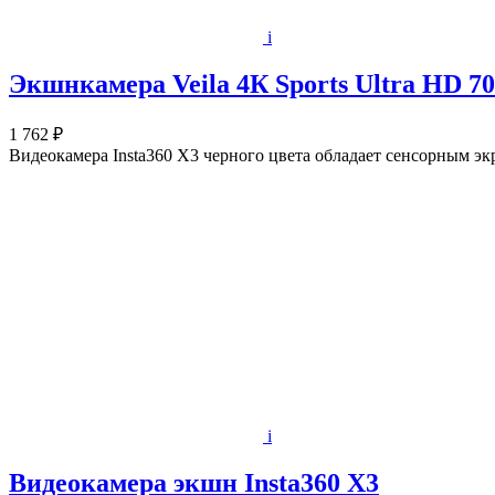
i
Экшнкамера Veila 4К Sports Ultra HD 7
1 762 ₽
Видеокамера Insta360 X3 черного цвета обладает сенсорным 
i
Видеокамера экшн Insta360 X3