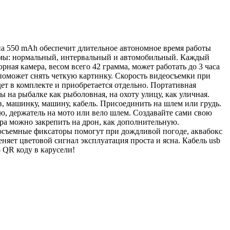
 на 550 mAh обеспечит длительное автономное время работы
ежимы: нормальный, интервальный и автомобильный. Каждый
ная камера, весом всего 42 грамма, может работать до 3 часа
 поможет снять четкую картинку. Скорость видеосъемки при
ет в комплекте и приобретается отдельно. Портативная
 на рыбалке как рыболовная, на охоту улицу, как уличная.
в, машинку, машину, кабель. Присоединить на шлем или грудь.
, держатель на мото или вело шлем. Создавайте сами свою
а можно закрепить на дрон, как дополнительную.
росъемные фиксаторы помогут при дождливой погоде, аквабокс
яет цветовой сигнал эксплуатация проста и ясна. Кабель usb
 QR коду в карусели!