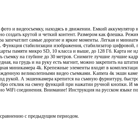
ь фото и видеосъемку, находясь в движении. Емкий аккумулятор
нно создать крутой и четкий контент. Размером как флешка. Р
а запечатлит самые дорогие и яркие моменты. Легкая и миниатюр
ов. Функция стабилизации изображения, стабилизатор цифровой,
рты памяти микро SD, 10 класса и выше, до 128 Гб. Карта не ид
 съемку на глубине до 30 метров. Снимите лучшие лучшие кадры
ая, на грудь и на руку есть магнит, можно закрепить на штати
ная миникамера 4k. Крепежные элементы входят в комплектацию
жденную великолепными видео съемками. Kamera 4к экшн камер
 под рукой. А экшенкамера крепится на съмную фурнитуру, быст
бро отклик на смену функций при нажатии ручной кнопки. И мен
но WiFi соединения. Внимание! Инструкция на русском языке по
о сравнению с предыдущим периодом.