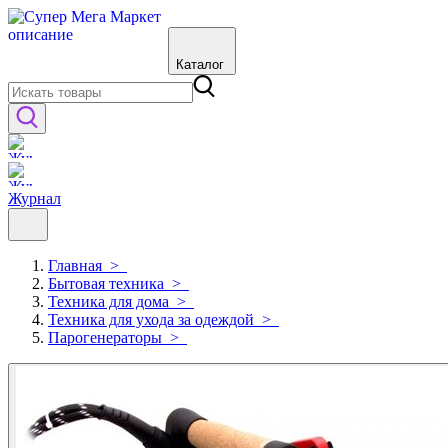
Каталог
Журнал
Главная
>
Бытовая техника
>
Техника для дома
>
Техника для ухода за одеждой
>
Парогенераторы
>