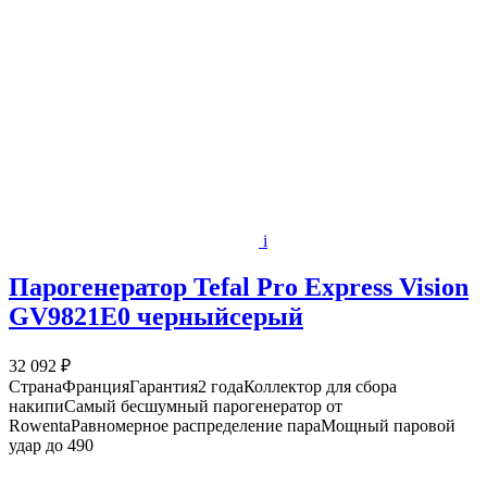
i
Парогенератор Tefal Pro Express Vision
GV9821E0 черныйсерый
32 092 ₽
СтранаФранцияГарантия2 годаКоллектор для сбора
накипиСамый бесшумный парогенератор от
RowentaРавномерное распределение параМощный паровой
удар до 490