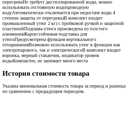
перегреваНе требует дистиллированной воды, можно
использовать отстоянную водопроводную
водуАвтоматически отключается при недостаче воды 4
степени защиты от перегрева)В комплект входит
промышленный утюг 2 кг) с пробковой ручкой и защитной
пластинойПодошва утюга произведена из толстого
алюминияЖароустойчивая подставка для
утюгаПредусмотрена функция вертикального
отпариванияВозможно использовать утюг в функции как
электропарового, так и электрическогоВ комплект входит
воронка, мерный стаканчик, индикатор уровня
водыКомпактен, не занимает много места
История стоимости товара
Указана минимальная стоимость товара за период и разница
по сравнению с предыдущим периодом.