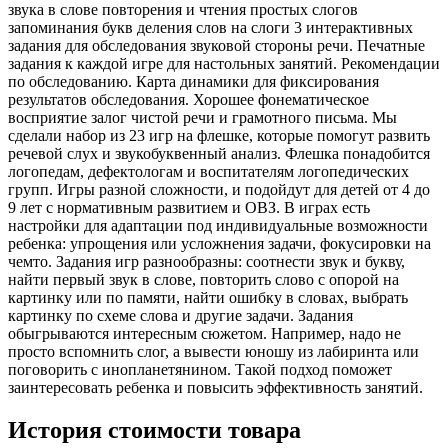
звука в слове повторения и чтения простых слогов
запоминания букв деления слов на слоги 3 интерактивных
задания для обследования звуковой стороны речи. Печатные
задания к каждой игре для настольных занятий. Рекомендации
по обследованию. Карта динамики для фиксирования
результатов обследования. Хорошее фонематическое
восприятие залог чистой речи и грамотного письма. Мы
сделали набор из 23 игр на флешке, которые помогут развить
речевой слух и звукобуквенный анализ. Флешка понадобится
логопедам, дефектологам и воспитателям логопедических
групп. Игры разной сложности, и подойдут для детей от 4 до
9 лет с нормативным развитием и ОВЗ. В играх есть
настройки для адаптации под индивидуальные возможности
ребенка: упрощения или усложнения задачи, фокусировки на
чемто. Задания игр разнообразны: соотнести звук и букву,
найти первый звук в слове, повторить слово с опорой на
картинку или по памяти, найти ошибку в словах, выбрать
картинку по схеме слова и другие задачи. Задания
обыгрываются интересным сюжетом. Например, надо не
просто вспомнить слог, а вывести юношу из лабиринта или
поговорить с инопланетянином. Такой подход поможет
заинтересовать ребенка и повысить эффективность занятий.
История стоимости товара