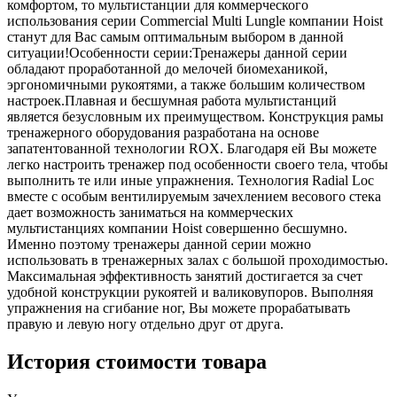
комфортом, то мультистанции для коммерческого
использования серии Commercial Multi Lungle компании Hoist
станут для Вас самым оптимальным выбором в данной
ситуации!Особенности серии:Тренажеры данной серии
обладают проработанной до мелочей биомеханикой,
эргономичными рукоятями, а также большим количеством
настроек.Плавная и бесшумная работа мультистанций
является безусловным их преимуществом. Конструкция рамы
тренажерного оборудования разработана на основе
запатентованной технологии ROX. Благодаря ей Вы можете
легко настроить тренажер под особенности своего тела, чтобы
выполнить те или иные упражнения. Технология Radial Loc
вместе с особым вентилируемым зачехлением весового стека
дает возможность заниматься на коммерческих
мультистанциях компании Hoist совершенно бесшумно.
Именно поэтому тренажеры данной серии можно
использовать в тренажерных залах с большой проходимостью.
Максимальная эффективность занятий достигается за счет
удобной конструкции рукоятей и валиковупоров. Выполняя
упражнения на сгибание ног, Вы можете прорабатывать
правую и левую ногу отдельно друг от друга.
История стоимости товара